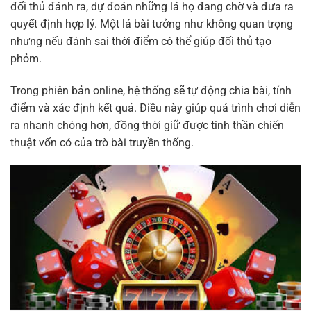
đối thủ đánh ra, dự đoán những lá họ đang chờ và đưa ra
quyết định hợp lý. Một lá bài tưởng như không quan trọng
nhưng nếu đánh sai thời điểm có thể giúp đối thủ tạo
phỏm.
Trong phiên bản online, hệ thống sẽ tự động chia bài, tính
điểm và xác định kết quả. Điều này giúp quá trình chơi diễn
ra nhanh chóng hơn, đồng thời giữ được tinh thần chiến
thuật vốn có của trò bài truyền thống.