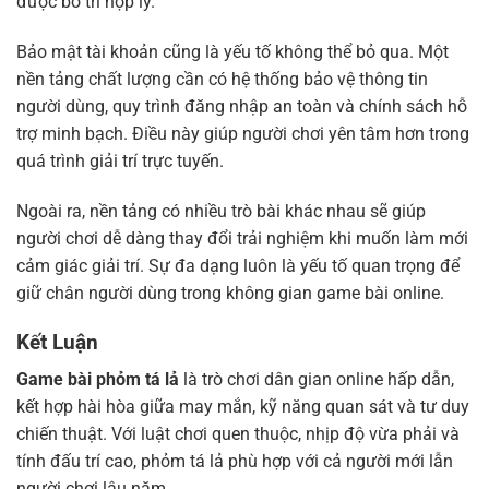
được bố trí hợp lý.
Bảo mật tài khoản cũng là yếu tố không thể bỏ qua. Một
nền tảng chất lượng cần có hệ thống bảo vệ thông tin
người dùng, quy trình đăng nhập an toàn và chính sách hỗ
trợ minh bạch. Điều này giúp người chơi yên tâm hơn trong
quá trình giải trí trực tuyến.
Ngoài ra, nền tảng có nhiều trò bài khác nhau sẽ giúp
người chơi dễ dàng thay đổi trải nghiệm khi muốn làm mới
cảm giác giải trí. Sự đa dạng luôn là yếu tố quan trọng để
giữ chân người dùng trong không gian game bài online.
Kết Luận
Game bài phỏm tá lả
là trò chơi dân gian online hấp dẫn,
kết hợp hài hòa giữa may mắn, kỹ năng quan sát và tư duy
chiến thuật. Với luật chơi quen thuộc, nhịp độ vừa phải và
tính đấu trí cao, phỏm tá lả phù hợp với cả người mới lẫn
người chơi lâu năm.