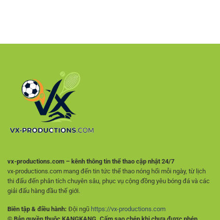
So
–
Tốc
Sánh
Tiêu
Độ
Kèo
Chí
Và
Bóng
Chọn
Nhận
Đá
Nền
Định
Giữa
Tảng
Hiệu
Các
Giải
Quả
Trận
Trí
Để
An
Chọn
Toàn
Lựa
Hợp
Lý
Hơn
vx-productions.com – kênh thông tin thể thao cập nhật 24/7
vx-productions.com mang đến tin tức thể thao nóng hổi mỗi ngày, từ lịch
thi đấu đến phân tích chuyên sâu, phục vụ cộng đồng yêu bóng đá và các
giải đấu hàng đầu thế giới.
Biên tập & điều hành:
Đội ngũ
https://vx-productions.com
© Bản quyền thuộc KANGKANG. Cấm sao chép khi chưa được phép.