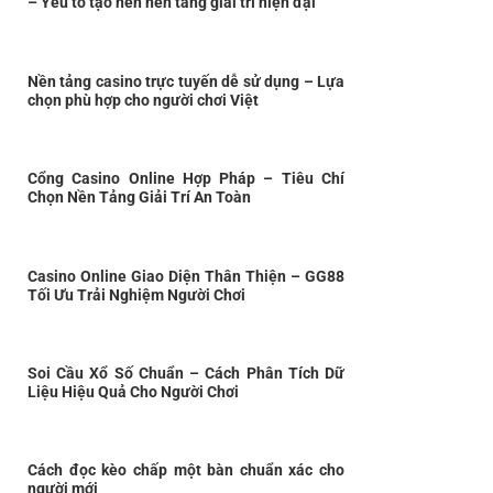
– Yếu tố tạo nên nền tảng giải trí hiện đại
Nền tảng casino trực tuyến dễ sử dụng – Lựa
chọn phù hợp cho người chơi Việt
Cổng Casino Online Hợp Pháp – Tiêu Chí
Chọn Nền Tảng Giải Trí An Toàn
Casino Online Giao Diện Thân Thiện – GG88
Tối Ưu Trải Nghiệm Người Chơi
Soi Cầu Xổ Số Chuẩn – Cách Phân Tích Dữ
Liệu Hiệu Quả Cho Người Chơi
Cách đọc kèo chấp một bàn chuẩn xác cho
người mới