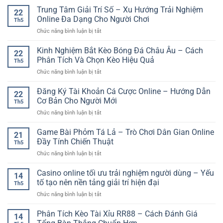
Dõi
Thống
Trung Tâm Giải Trí Số – Xu Hướng Trải Nghiệm
Trước
Trận
22
Cược
Trận:
Online Đa Dạng Cho Người Chơi
Đấu
Th5
Online
Yếu
Nhanh
ở
Chức năng bình luận bị tắt
Bảo
Tố
Và
Trung
Mật
Quan
Rõ
Tâm
Kinh Nghiệm Bắt Kèo Bóng Đá Châu Âu – Cách
GG88
Trọng
22
Nét
Giải
–
Phân Tích Và Chọn Kèo Hiệu Quả
Khi
Th5
Trí
Nền
Soi
ở
Chức năng bình luận bị tắt
Số
Tảng
Kèo
Kinh
–
An
Bóng
Nghiệm
Đăng Ký Tài Khoản Cá Cược Online – Hướng Dẫn
Xu
Toàn
22
Đá
Bắt
Hướng
Cơ Bản Cho Người Mới
Cho
Online
Th5
Kèo
Trải
Người
ở
Chức năng bình luận bị tắt
Bóng
Nghiệm
Chơi
Đăng
Đá
Online
Việt
Ký
Game Bài Phỏm Tá Lả – Trò Chơi Dân Gian Online
Châu
Đa
21
Tài
Âu
Đầy Tính Chiến Thuật
Dạng
Th5
Khoản
–
Cho
ở
Chức năng bình luận bị tắt
Cá
Cách
Người
Game
Cược
Phân
Chơi
Bài
Casino online tối ưu trải nghiệm người dùng – Yếu
Online
Tích
14
Phỏm
–
tố tạo nên nền tảng giải trí hiện đại
Và
Th5
Tá
Hướng
Chọn
ở
Chức năng bình luận bị tắt
Lả
Dẫn
Kèo
Casino
–
Cơ
Hiệu
online
Phân Tích Kèo Tài Xỉu RR88 – Cách Đánh Giá
Trò
Bản
14
Quả
tối
Chơi
Cho