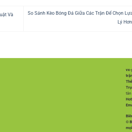
So Sánh Kèo Bóng Đá Giữa Các Trận Để Chọn Lự
uật Và
Lý Hơ
vx-
trậ
Thể
Trụ
tân
Hot
Ema
Biê
© B
mọi