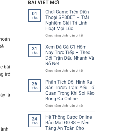
BÀI VIẾT MỚI
Chơi Game Trên Điện
01
Thoại SP8BET – Trải
Th6
Nghiệm Giải Trí Linh
Hoạt Mọi Lúc
ở
Chức năng bình luận bị tắt
khoản
Chơi
Game
sẽ
Xem Đá Gà C1 Hôm
31
Trên
Nay Trực Tiếp – Theo
Th5
Điện
Dõi Trận Đấu Nhanh Và
Thoại
Rõ Nét
SP8BET
e bài
–
ở
Chức năng bình luận bị tắt
ng trở
Trải
Xem
Nghiệm
Đá
Phân Tích Đội Hình Ra
26
Giải
Gà
Sân Trước Trận: Yếu Tố
Th5
Trí
C1
Quan Trọng Khi Soi Kèo
ây là
Linh
Hôm
Bóng Đá Online
Hoạt
Nay
Mọi
Trực
ở
Chức năng bình luận bị tắt
Lúc
Tiếp
Phân
–
Tích
Hệ Thống Cược Online
24
Theo
Đội
Bảo Mật GG88 – Nền
Th5
Dõi
Hình
Tảng An Toàn Cho
hành
Trận
Ra