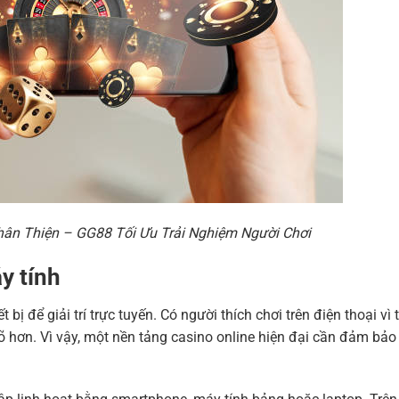
hân Thiện – GG88 Tối Ưu Trải Nghiệm Người Chơi
y tính
bị để giải trí trực tuyến. Có người thích chơi trên điện thoại vì 
 rõ hơn. Vì vậy, một nền tảng casino online hiện đại cần đảm bảo