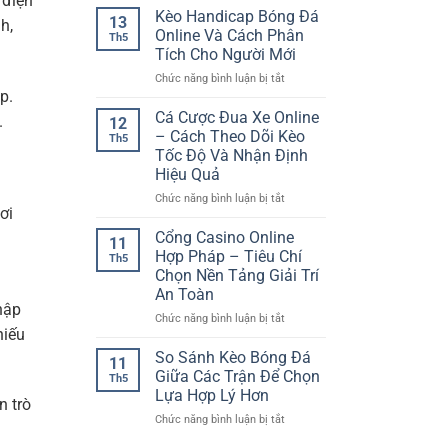
 điện
giải
Đánh
tảng
Kèo Handicap Bóng Đá
13
h,
trí
Giá
casino
Online Và Cách Phân
Th5
hiện
Tổng
trực
Tích Cho Người Mới
đại
Bàn
tuyến
Thắng
ở
Chức năng bình luận bị tắt
dễ
p.
Chuẩn
Kèo
sử
Hơn
Handicap
dụng
Cá Cược Đua Xe Online
.
12
Bóng
–
– Cách Theo Dõi Kèo
Th5
Đá
Lựa
Tốc Độ Và Nhận Định
Online
chọn
Hiệu Quả
Và
phù
Cách
hợp
ở
Chức năng bình luận bị tắt
ơi
Phân
cho
Cá
Tích
người
Cược
Cổng Casino Online
11
Cho
chơi
Đua
Hợp Pháp – Tiêu Chí
Th5
Người
Việt
Xe
Chọn Nền Tảng Giải Trí
Mới
Online
An Toàn
–
hập
Cách
ở
Chức năng bình luận bị tắt
hiếu
Theo
Cổng
Dõi
Casino
So Sánh Kèo Bóng Đá
11
Kèo
Online
Giữa Các Trận Để Chọn
Th5
Tốc
Hợp
Lựa Hợp Lý Hơn
Độ
n trò
Pháp
Và
ở
Chức năng bình luận bị tắt
–
Nhận
So
Tiêu