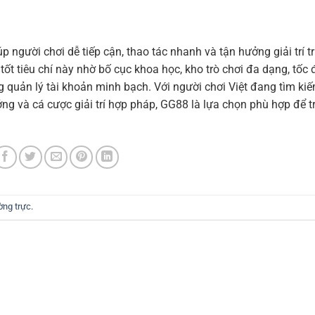
úp người chơi dễ tiếp cận, thao tác nhanh và tận hưởng giải trí t
t tiêu chí này nhờ bố cục khoa học, kho trò chơi đa dạng, tốc 
ng quản lý tài khoản minh bạch. Với người chơi Việt đang tìm ki
ng và cá cược giải trí hợp pháp, GG88 là lựa chọn phù hợp để tr
ờng trực
.