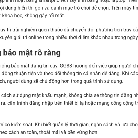
ập linh hoạt bằng smartphone, máy tính bảng hoặc laptop. Trên
nội dung hiển thị gọn và danh mục trò chơi dễ chọn. Trên máy tín
 khoa học, không gây rối mắt.
duy trì trải nghiệm quen thuộc dù chuyển đổi phương tiện truy cậ
xuyên giải trí online trong nhiều thời điểm khác nhau trong ngày
g bảo mật rõ ràng
thống bảo mật đáng tin cậy. GG88 hướng đến việc giúp người ch
ạt động thuận tiện và theo dõi thông tin cá nhân dễ dàng. Khi các
h, người dùng sẽ chủ động hơn trong quá trình sử dụng.
g cách sử dụng mật khẩu mạnh, không chia sẻ thông tin đăng n
 ra, cần tránh đăng nhập trên thiết bị lạ hoặc mạng công cộng t
rí có kiểm soát. Khi biết quản lý thời gian, ngân sách và lựa chọ
heo cách an toàn, thoải mái và bền vững hơn.