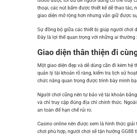
GG88 được tối ưu để người dùng có thể truy c
thoại, các nút bấm được thiết kế dễ thao tác, 
giao diện mở rộng hơn nhưng vẫn giữ được sự
Sự đồng bộ giữa các thiết bị giúp người chơi 
Đây là lợi thế quan trọng với những ai thường 
Giao diện thân thiện đi cùn
Một giao diện đẹp và dễ dùng cần đi kèm hệ 
quản lý tài khoản rõ ràng, kiểm tra lịch sử ho
chức năng quan trọng được trình bày minh bạc
Người chơi cũng nên tự bảo vệ tài khoản bằn
và chỉ truy cập đúng địa chỉ chính thức. Ngoài
an toàn để hạn chế rủi ro.
Casino online nên được xem là hình thức giải t
chơi phù hợp, người chơi sẽ tận hưởng GG88 t