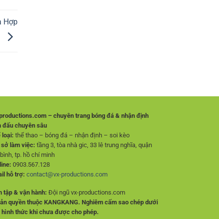
a Hợp
n
productions.com – chuyên trang bóng đá & nhận định
n đấu chuyên sâu
 loại:
thể thao – bóng đá – nhận định – soi kèo
 sở làm việc:
tầng 3, tòa nhà gic, 33 lê trung nghĩa, quận
 bình, tp. hồ chí minh
line:
0903.567.128
il hỗ trợ:
contact@vx-productions.com
n tập & vận hành:
Đội ngũ vx-productions.com
ản quyền thuộc KANGKANG. Nghiêm cấm sao chép dưới
 hình thức khi chưa được cho phép.