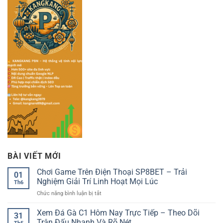
BÀI VIẾT MỚI
Chơi Game Trên Điện Thoại SP8BET – Trải
01
Nghiệm Giải Trí Linh Hoạt Mọi Lúc
Th6
ở
Chức năng bình luận bị tắt
Chơi
Game
Xem Đá Gà C1 Hôm Nay Trực Tiếp – Theo Dõi
31
Trên
Trận Đấu Nhanh Và Rõ Nét