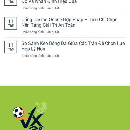
Độ Và Nhận Định Hiệu Quả
Thắng
hiện
Th5
Đá
–
Chuẩn
đại
ở
Chức năng bình luận bị tắt
Online
Lựa
Hơn
Cá
Và
chọn
Cược
Cổng Casino Online Hợp Pháp – Tiêu Chí Chọn
Cách
phù
11
Đua
Phân
Nền Tảng Giải Trí An Toàn
hợp
Th5
Xe
Tích
cho
ở
Chức năng bình luận bị tắt
Online
Cho
người
Cổng
–
Người
chơi
Casino
So Sánh Kèo Bóng Đá Giữa Các Trận Để Chọn Lựa
Cách
Mới
11
Việt
Online
Theo
Hợp Lý Hơn
Th5
Hợp
Dõi
ở
Chức năng bình luận bị tắt
Pháp
Kèo
So
–
Tốc
Sánh
Tiêu
Độ
Kèo
Chí
Và
Bóng
Chọn
Nhận
Đá
Nền
Định
Giữa
Tảng
Hiệu
Các
Giải
Quả
Trận
Trí
Để
An
Chọn
Toàn
Lựa
Hợp
Lý
Hơn