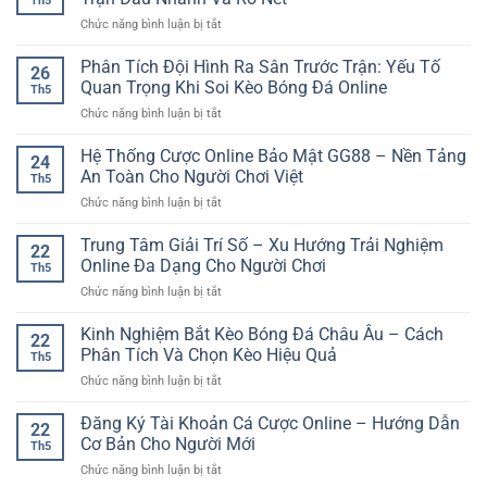
Th5
Điện
ở
Chức năng bình luận bị tắt
Thoại
Xem
SP8BET
Đá
Phân Tích Đội Hình Ra Sân Trước Trận: Yếu Tố
–
26
Gà
Trải
Quan Trọng Khi Soi Kèo Bóng Đá Online
Th5
C1
Nghiệm
ở
Chức năng bình luận bị tắt
Hôm
Giải
Phân
Nay
Trí
Tích
Hệ Thống Cược Online Bảo Mật GG88 – Nền Tảng
Trực
Linh
24
Đội
Tiếp
An Toàn Cho Người Chơi Việt
Hoạt
Th5
Hình
–
Mọi
ở
Chức năng bình luận bị tắt
Ra
Theo
Lúc
Hệ
Sân
Dõi
Thống
Trung Tâm Giải Trí Số – Xu Hướng Trải Nghiệm
Trước
Trận
22
Cược
Trận:
Online Đa Dạng Cho Người Chơi
Đấu
Th5
Online
Yếu
Nhanh
ở
Chức năng bình luận bị tắt
Bảo
Tố
Và
Trung
Mật
Quan
Rõ
Tâm
Kinh Nghiệm Bắt Kèo Bóng Đá Châu Âu – Cách
GG88
Trọng
22
Nét
Giải
–
Phân Tích Và Chọn Kèo Hiệu Quả
Khi
Th5
Trí
Nền
Soi
ở
Chức năng bình luận bị tắt
Số
Tảng
Kèo
Kinh
–
An
Bóng
Nghiệm
Đăng Ký Tài Khoản Cá Cược Online – Hướng Dẫn
Xu
Toàn
22
Đá
Bắt
Hướng
Cơ Bản Cho Người Mới
Cho
Online
Th5
Kèo
Trải
Người
ở
Chức năng bình luận bị tắt
Bóng
Nghiệm
Chơi