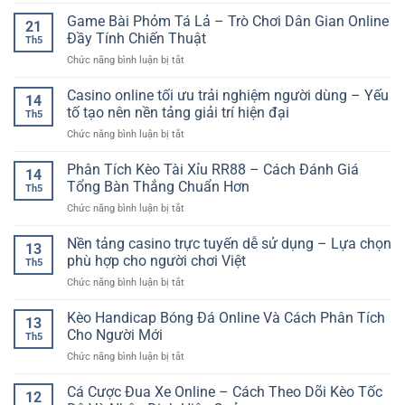
Đăng
Đá
Online
Việt
Ký
Game Bài Phỏm Tá Lả – Trò Chơi Dân Gian Online
Châu
Đa
21
Tài
Âu
Đầy Tính Chiến Thuật
Dạng
Th5
Khoản
–
Cho
ở
Chức năng bình luận bị tắt
Cá
Cách
Người
Game
Cược
Phân
Chơi
Bài
Casino online tối ưu trải nghiệm người dùng – Yếu
Online
Tích
14
Phỏm
–
tố tạo nên nền tảng giải trí hiện đại
Và
Th5
Tá
Hướng
Chọn
ở
Chức năng bình luận bị tắt
Lả
Dẫn
Kèo
Casino
–
Cơ
Hiệu
online
Phân Tích Kèo Tài Xỉu RR88 – Cách Đánh Giá
Trò
Bản
14
Quả
tối
Chơi
Tổng Bàn Thắng Chuẩn Hơn
Cho
Th5
ưu
Dân
Người
ở
Chức năng bình luận bị tắt
trải
Gian
Mới
Phân
nghiệm
Online
Tích
Nền tảng casino trực tuyến dễ sử dụng – Lựa chọn
người
Đầy
13
Kèo
dùng
phù hợp cho người chơi Việt
Tính
Th5
Tài
–
Chiến
ở
Chức năng bình luận bị tắt
Xỉu
Yếu
Thuật
Nền
RR88
tố
tảng
Kèo Handicap Bóng Đá Online Và Cách Phân Tích
–
tạo
13
casino
Cách
Cho Người Mới
nên
Th5
trực
Đánh
nền
ở
Chức năng bình luận bị tắt
tuyến
Giá
tảng
Kèo
dễ
Tổng
giải
Handicap
Cá Cược Đua Xe Online – Cách Theo Dõi Kèo Tốc
sử
Bàn
12
trí
Bóng
dụng