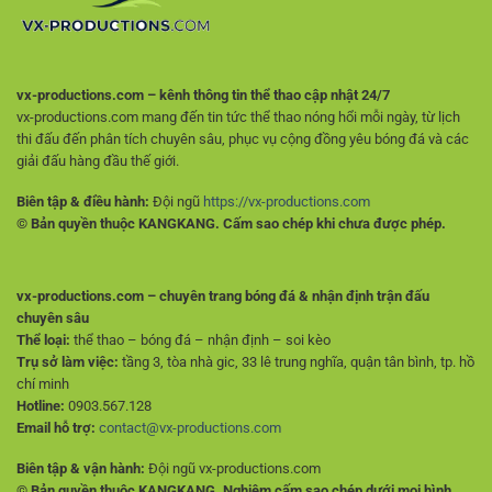
vx-productions.com – kênh thông tin thể thao cập nhật 24/7
vx-productions.com mang đến tin tức thể thao nóng hổi mỗi ngày, từ lịch
thi đấu đến phân tích chuyên sâu, phục vụ cộng đồng yêu bóng đá và các
giải đấu hàng đầu thế giới.
Biên tập & điều hành:
Đội ngũ
https://vx-productions.com
© Bản quyền thuộc KANGKANG. Cấm sao chép khi chưa được phép.
vx-productions.com – chuyên trang bóng đá & nhận định trận đấu
chuyên sâu
Thể loại:
thể thao – bóng đá – nhận định – soi kèo
Trụ sở làm việc:
tầng 3, tòa nhà gic, 33 lê trung nghĩa, quận tân bình, tp. hồ
chí minh
Hotline:
0903.567.128
Email hỗ trợ:
contact@vx-productions.com
Biên tập & vận hành:
Đội ngũ vx-productions.com
© Bản quyền thuộc KANGKANG. Nghiêm cấm sao chép dưới mọi hình