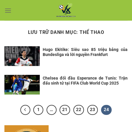
Bỏ
qua
nội
dung
LƯU TRỮ DANH MỤC:
THỂ THAO
Hugo Ekitike: Siêu sao 85 triệu bảng của
Bundesliga và lời nguyền Frankfurt
Chelsea đối đầu Esperance de Tunis: Trận
đấu sinh tử tại FIFA Club World Cup 2025
1
…
21
22
23
24