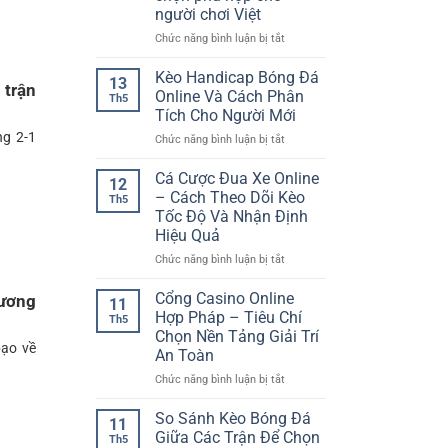
tạo
Xỉu
người chơi Việt
nên
RR88
nền
–
ở
Chức năng bình luận bị tắt
tảng
Cách
Nền
giải
Đánh
tảng
Kèo Handicap Bóng Đá
13
trí
Giá
 trận
casino
Online Và Cách Phân
Th5
hiện
Tổng
trực
Tích Cho Người Mới
đại
Bàn
tuyến
ng 2-1
Thắng
ở
Chức năng bình luận bị tắt
dễ
Chuẩn
Kèo
sử
Hơn
Handicap
dụng
Cá Cược Đua Xe Online
12
Bóng
–
– Cách Theo Dõi Kèo
Th5
Đá
Lựa
Tốc Độ Và Nhận Định
Online
chọn
Hiệu Quả
Và
phù
Cách
hợp
ở
Chức năng bình luận bị tắt
Phân
cho
Cá
Tích
người
Cược
Cổng Casino Online
tương
11
Cho
chơi
Đua
Hợp Pháp – Tiêu Chí
Th5
Người
Việt
Xe
Chọn Nền Tảng Giải Trí
Mới
Online
bạo về
An Toàn
–
Cách
ở
Chức năng bình luận bị tắt
Theo
Cổng
Dõi
Casino
So Sánh Kèo Bóng Đá
11
Kèo
Online
Giữa Các Trận Để Chọn
Th5
Tốc
Hợp