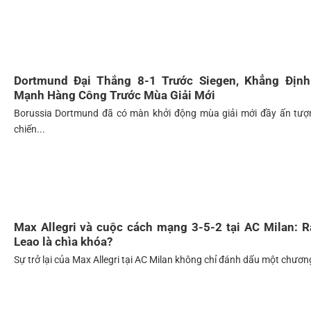
Dortmund Đại Thắng 8-1 Trước Siegen, Khẳng Định
Mạnh Hàng Công Trước Mùa Giải Mới
Borussia Dortmund đã có màn khởi động mùa giải mới đầy ấn tượ
chiến...
Max Allegri và cuộc cách mạng 3-5-2 tại AC Milan: R
Leao là chìa khóa?
Sự trở lại của Max Allegri tại AC Milan không chỉ đánh dấu một chương