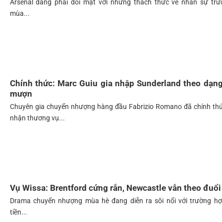
Arsenal đang phải đối mặt với những thách thức về nhân sự trư
mùa...
Chính thức: Marc Guiu gia nhập Sunderland theo dạn
mượn
Chuyên gia chuyển nhượng hàng đầu Fabrizio Romano đã chính th
nhận thương vụ...
Vụ Wissa: Brentford cứng rắn, Newcastle vẫn theo đuổi
Drama chuyển nhượng mùa hè đang diễn ra sôi nổi với trường h
tiền...