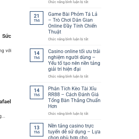
Cho
Châu
ở
Chức năng bình luận bị tắt
Người
Âu
Đăng
Chơi
–
Ký
Game Bài Phỏm Tá Lả
21
Cách
Tài
– Trò Chơi Dân Gian
Th5
Phân
Khoản
Online Đầy Tính Chiến
Tích
Cá
Thuật
Và
Cược
 Sức
Chọn
Online
ở
Chức năng bình luận bị tắt
Kèo
–
Game
Hiệu
Hướng
Bài
ng với
Casino online tối ưu trải
14
Quả
Dẫn
Phỏm
nghiệm người dùng –
Th5
Cơ
Tá
Yếu tố tạo nên nền tảng
Bản
Lả
giải trí hiện đại
Cho
–
Người
Trò
ở
Chức năng bình luận bị tắt
Mới
Chơi
Casino
Dân
online
Phân Tích Kèo Tài Xỉu
14
Gian
tối
RR88 – Cách Đánh Giá
Th5
Online
ưu
Tổng Bàn Thắng Chuẩn
afael
Đầy
trải
Hơn
Tính
nghiệm
Chiến
người
ở
Chức năng bình luận bị tắt
...
Thuật
dùng
Phân
–
Tích
Nền tảng casino trực
13
Yếu
Kèo
tuyến dễ sử dụng – Lựa
Th5
tố
Tài
chọn phù hợp cho