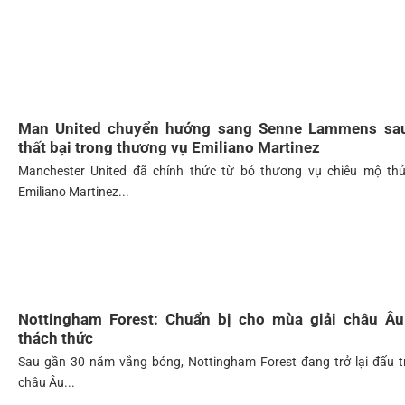
Man United chuyển hướng sang Senne Lammens sau
thất bại trong thương vụ Emiliano Martinez
Manchester United đã chính thức từ bỏ thương vụ chiêu mộ th
Emiliano Martinez...
Nottingham Forest: Chuẩn bị cho mùa giải châu Â
thách thức
Sau gần 30 năm vắng bóng, Nottingham Forest đang trở lại đấu 
châu Âu...