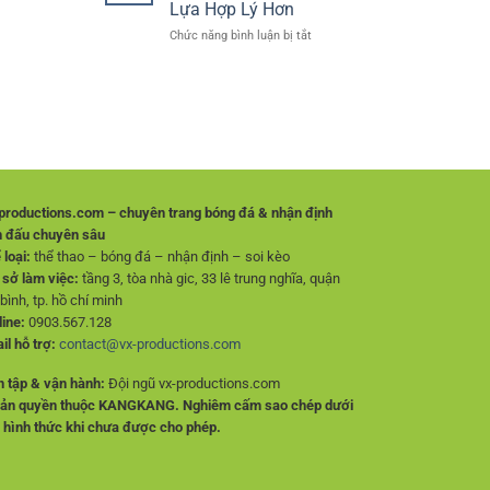
Lựa Hợp Lý Hơn
Độ
Pháp
Và
ở
Chức năng bình luận bị tắt
–
Nhận
So
Tiêu
Định
Sánh
Chí
Hiệu
Kèo
Chọn
Quả
Bóng
Nền
Đá
Tảng
Giữa
Giải
Các
Trí
Trận
An
Để
Toàn
productions.com – chuyên trang bóng đá & nhận định
Chọn
n đấu chuyên sâu
Lựa
 loại:
thể thao – bóng đá – nhận định – soi kèo
Hợp
Lý
 sở làm việc:
tầng 3, tòa nhà gic, 33 lê trung nghĩa, quận
Hơn
 bình, tp. hồ chí minh
line:
0903.567.128
il hỗ trợ:
contact@vx-productions.com
n tập & vận hành:
Đội ngũ vx-productions.com
ản quyền thuộc KANGKANG. Nghiêm cấm sao chép dưới
 hình thức khi chưa được cho phép.