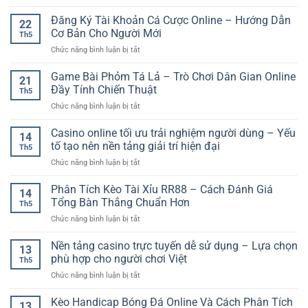
Kinh
–
An
Bóng
Nghiệm
Đăng Ký Tài Khoản Cá Cược Online – Hướng Dẫn
Xu
Toàn
22
Đá
Bắt
Hướng
Cơ Bản Cho Người Mới
Cho
Online
Th5
Kèo
Trải
Người
ở
Chức năng bình luận bị tắt
Bóng
Nghiệm
Chơi
Đăng
Đá
Online
Việt
Ký
Game Bài Phỏm Tá Lả – Trò Chơi Dân Gian Online
Châu
Đa
21
Tài
Âu
Đầy Tính Chiến Thuật
Dạng
Th5
Khoản
–
Cho
ở
Chức năng bình luận bị tắt
Cá
Cách
Người
Game
Cược
Phân
Chơi
Bài
Casino online tối ưu trải nghiệm người dùng – Yếu
Online
Tích
14
Phỏm
–
tố tạo nên nền tảng giải trí hiện đại
Và
Th5
Tá
Hướng
Chọn
ở
Chức năng bình luận bị tắt
Lả
Dẫn
Kèo
Casino
–
Cơ
Hiệu
online
Phân Tích Kèo Tài Xỉu RR88 – Cách Đánh Giá
Trò
Bản
14
Quả
tối
Chơi
Tổng Bàn Thắng Chuẩn Hơn
Cho
Th5
ưu
Dân
Người
ở
Chức năng bình luận bị tắt
trải
Gian
Mới
Phân
nghiệm
Online
Tích
Nền tảng casino trực tuyến dễ sử dụng – Lựa chọn
người
Đầy
13
Kèo
dùng
phù hợp cho người chơi Việt
Tính
Th5
Tài
–
Chiến
ở
Chức năng bình luận bị tắt
Xỉu
Yếu
Thuật
Nền
RR88
tố
tảng
Kèo Handicap Bóng Đá Online Và Cách Phân Tích
–
tạo
13