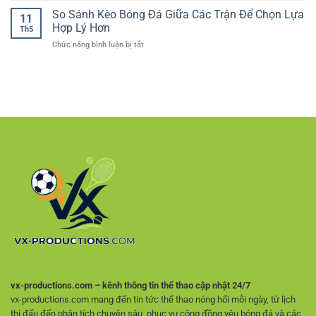
–
Người
chơi
Casino
So Sánh Kèo Bóng Đá Giữa Các Trận Để Chọn Lựa
Cách
Mới
11
Việt
Online
Theo
Hợp Lý Hơn
Th5
Hợp
Dõi
ở
Chức năng bình luận bị tắt
Pháp
Kèo
So
–
Tốc
Sánh
Tiêu
Độ
Kèo
Chí
Và
Bóng
Chọn
Nhận
Đá
Nền
Định
Giữa
Tảng
Hiệu
Các
Giải
Quả
Trận
Trí
Để
An
Chọn
Toàn
Lựa
Hợp
Lý
Hơn
vx-productions.com – kênh thông tin thể thao cập nhật 24/7
vx-productions.com mang đến tin tức thể thao nóng hổi mỗi ngày, từ lịch
thi đấu đến phân tích chuyên sâu, phục vụ cộng đồng yêu bóng đá và các