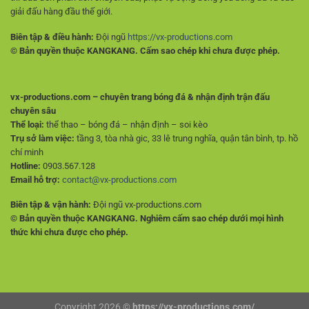
giải đấu hàng đầu thế giới.
Biên tập & điều hành:
Đội ngũ
https://vx-productions.com
© Bản quyền thuộc KANGKANG. Cấm sao chép khi chưa được phép.
vx-productions.com – chuyên trang bóng đá & nhận định trận đấu
chuyên sâu
Thể loại:
thể thao – bóng đá – nhận định – soi kèo
Trụ sở làm việc:
tầng 3, tòa nhà gic, 33 lê trung nghĩa, quận tân bình, tp. hồ
chí minh
Hotline:
0903.567.128
Email hỗ trợ:
contact@vx-productions.com
Biên tập & vận hành:
Đội ngũ vx-productions.com
© Bản quyền thuộc KANGKANG. Nghiêm cấm sao chép dưới mọi hình
thức khi chưa được cho phép.
Copyright 2026 ©
https://vx-productions.com/