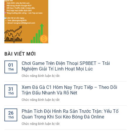
BÀI VIẾT MỚI
Chơi Game Trên Điện Thoại SP8BET – Trải
01
Nghiệm Giải Trí Linh Hoạt Mọi Lúc
Th6
ở
Chức năng bình luận bị tắt
Chơi
Game
Xem Đá Gà C1 Hôm Nay Trực Tiếp – Theo Dõi
31
Trên
Trận Đấu Nhanh Và Rõ Nét
Th5
Điện
ở
Chức năng bình luận bị tắt
Thoại
Xem
SP8BET
Đá
Phân Tích Đội Hình Ra Sân Trước Trận: Yếu Tố
–
26
Gà
Trải
Quan Trọng Khi Soi Kèo Bóng Đá Online
Th5
C1
Nghiệm
ở
Chức năng bình luận bị tắt
Hôm
Giải
Phân
Nay
Trí