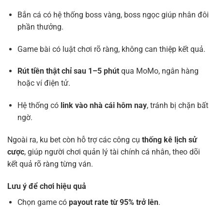
Bắn cá có hệ thống boss vàng, boss ngọc giúp nhân đôi
phần thưởng.
Game bài có luật chơi rõ ràng, không can thiệp kết quả.
Rút tiền thật chỉ sau 1–5 phút
qua MoMo, ngân hàng
hoặc ví điện tử.
Hệ thống có
link vào nhà cái hôm nay
, tránh bị chặn bất
ngờ.
Ngoài ra, ku bet còn hỗ trợ các công cụ
thống kê lịch sử
cược
, giúp người chơi quản lý tài chính cá nhân, theo dõi
kết quả rõ ràng từng ván.
Lưu ý để chơi hiệu quả
Chọn game có
payout rate từ 95% trở lên
.