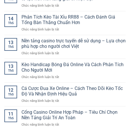
Tá
Hướng
Chọn
ở
Chức năng bình luận bị tắt
Lả
Dẫn
Kèo
Casino
–
Cơ
Hiệu
online
Phân Tích Kèo Tài Xỉu RR88 – Cách Đánh Giá
Trò
Bản
14
Quả
tối
Chơi
Tổng Bàn Thắng Chuẩn Hơn
Cho
Th5
ưu
Dân
Người
ở
Chức năng bình luận bị tắt
trải
Gian
Mới
Phân
nghiệm
Online
Tích
Nền tảng casino trực tuyến dễ sử dụng – Lựa chọn
người
Đầy
13
Kèo
dùng
phù hợp cho người chơi Việt
Tính
Th5
Tài
–
Chiến
ở
Chức năng bình luận bị tắt
Xỉu
Yếu
Thuật
Nền
RR88
tố
tảng
Kèo Handicap Bóng Đá Online Và Cách Phân Tích
–
tạo
13
casino
Cách
Cho Người Mới
nên
Th5
trực
Đánh
nền
ở
Chức năng bình luận bị tắt
tuyến
Giá
tảng
Kèo
dễ
Tổng
giải
Handicap
Cá Cược Đua Xe Online – Cách Theo Dõi Kèo Tốc
sử
Bàn
12
trí
Bóng
dụng
Độ Và Nhận Định Hiệu Quả
Thắng
hiện
Th5
Đá
–
Chuẩn
đại
ở
Chức năng bình luận bị tắt
Online
Lựa
Hơn
Cá
Và
chọn
Cược
Cổng Casino Online Hợp Pháp – Tiêu Chí Chọn
Cách
phù
11
Đua
Phân
Nền Tảng Giải Trí An Toàn
hợp
Th5
Xe
Tích
cho
ở
Chức năng bình luận bị tắt
Online
Cho
người
Cổng