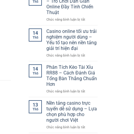
– Trò Chơi Dân Gian
Th5
Phân
Khoản
Online Đầy Tính Chiến
Tích
Cá
Thuật
Và
Cược
Chọn
Online
ở
Chức năng bình luận bị tắt
Kèo
–
Game
Hiệu
Hướng
Bài
Casino online tối ưu trải
14
Quả
Dẫn
Phỏm
nghiệm người dùng –
Th5
Cơ
Tá
Yếu tố tạo nên nền tảng
Bản
Lả
giải trí hiện đại
Cho
–
Người
Trò
ở
Chức năng bình luận bị tắt
Mới
Chơi
Casino
Dân
online
Phân Tích Kèo Tài Xỉu
14
Gian
tối
RR88 – Cách Đánh Giá
Th5
Online
ưu
Tổng Bàn Thắng Chuẩn
Đầy
trải
Hơn
Tính
nghiệm
Chiến
người
ở
Chức năng bình luận bị tắt
Thuật
dùng
Phân
–
Tích
Nền tảng casino trực
13
Yếu
Kèo
tuyến dễ sử dụng – Lựa
Th5
tố
Tài
chọn phù hợp cho
tạo
Xỉu
người chơi Việt
nên
RR88
nền
–
ở
Chức năng bình luận bị tắt
tảng
Cách
Nền