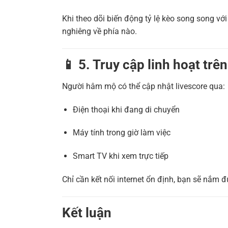
Khi theo dõi biến động tỷ lệ kèo song song vớ
nghiêng về phía nào.
📱 5. Truy cập linh hoạt trên
Người hâm mộ có thể cập nhật livescore qua:
Điện thoại khi đang di chuyển
Máy tính trong giờ làm việc
Smart TV khi xem trực tiếp
Chỉ cần kết nối internet ổn định, bạn sẽ nắm 
Kết luận