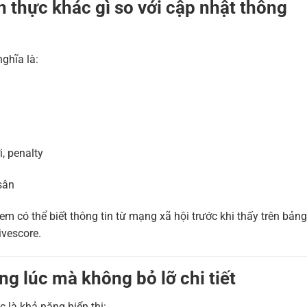
n thực khác gì so với cập nhật thông
nghĩa là:
, penalty
sân
m có thể biết thông tin từ mạng xã hội trước khi thấy trên bảng
ivescore.
ng lúc mà không bỏ lỡ chi tiết
c là khả năng hiển thị: