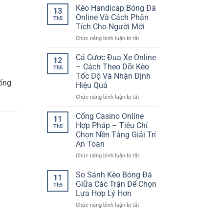
giải
Đánh
tảng
Kèo Handicap Bóng Đá
13
trí
Giá
casino
Online Và Cách Phân
Th5
hiện
Tổng
trực
Tích Cho Người Mới
đại
Bàn
tuyến
Thắng
ở
Chức năng bình luận bị tắt
dễ
Chuẩn
Kèo
sử
Hơn
Handicap
dụng
Cá Cược Đua Xe Online
12
Bóng
–
– Cách Theo Dõi Kèo
Th5
Đá
Lựa
Tốc Độ Và Nhận Định
Online
chọn
hống
Hiệu Quả
Và
phù
Cách
hợp
ở
Chức năng bình luận bị tắt
Phân
cho
Cá
Tích
người
Cược
Cổng Casino Online
11
Cho
chơi
Đua
Hợp Pháp – Tiêu Chí
Th5
Người
Việt
Xe
Chọn Nền Tảng Giải Trí
Mới
Online
An Toàn
–
Cách
ở
Chức năng bình luận bị tắt
Theo
Cổng
Dõi
Casino
So Sánh Kèo Bóng Đá
11
Kèo
Online
Giữa Các Trận Để Chọn
Th5
Tốc
Hợp
Lựa Hợp Lý Hơn
Độ
Pháp
Và
ở
Chức năng bình luận bị tắt
–
Nhận
So
Tiêu