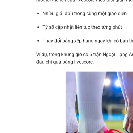
Nhiều giải đấu trong cùng một giao diện
Tỷ số cập nhật liên tục theo từng phút
Thay đổi bảng xếp hạng ngay khi có bàn t
Ví dụ, trong khung giờ có 6 trận Ngoại Hạng A
đấu chỉ qua bảng livescore.