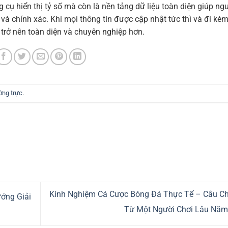
g cụ hiển thị tỷ số mà còn là nền tảng dữ liệu toàn diện giúp ng
 chính xác. Khi mọi thông tin được cập nhật tức thì và đi kè
u trở nên toàn diện và chuyên nghiệp hơn.
ờng trực
.
Kinh Nghiệm Cá Cược Bóng Đá Thực Tế – Câu C
ớng Giải
Từ Một Người Chơi Lâu Nă