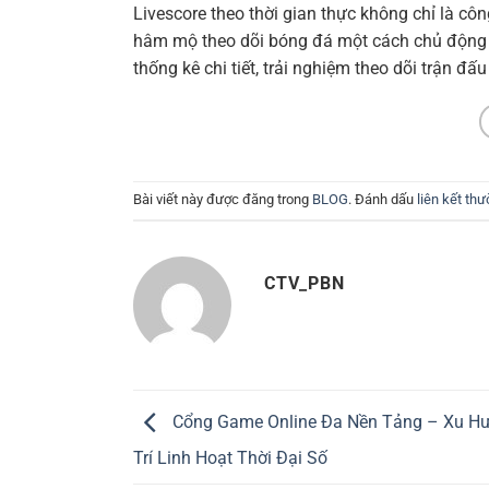
Livescore theo thời gian thực không chỉ là côn
hâm mộ theo dõi bóng đá một cách chủ động và
thống kê chi tiết, trải nghiệm theo dõi trận đấ
Bài viết này được đăng trong
BLOG
. Đánh dấu
liên kết thư
CTV_PBN
Cổng Game Online Đa Nền Tảng – Xu Hư
Trí Linh Hoạt Thời Đại Số