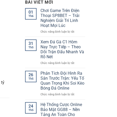
BÀI VIẾT MỚI
Chơi Game Trên Điện
01
Thoại SP8BET – Trải
Th6
Nghiệm Giải Trí Linh
Hoạt Mọi Lúc
ở
Chức năng bình luận bị tắt
Chơi
Game
Xem Đá Gà C1 Hôm
31
Trên
Nay Trực Tiếp – Theo
Th5
Điện
Dõi Trận Đấu Nhanh Và
Thoại
Rõ Nét
SP8BET
–
ở
Chức năng bình luận bị tắt
Trải
Xem
Nghiệm
Đá
Phân Tích Đội Hình Ra
26
Giải
Gà
Sân Trước Trận: Yếu Tố
Th5
Trí
C1
 tỷ
Quan Trọng Khi Soi Kèo
Linh
Hôm
Bóng Đá Online
Hoạt
Nay
Mọi
Trực
ở
Chức năng bình luận bị tắt
Lúc
Tiếp
Phân
–
Tích
Hệ Thống Cược Online
24
Theo
Đội
Bảo Mật GG88 – Nền
Th5
Dõi
Hình
Tảng An Toàn Cho
Trận
Ra