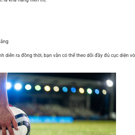
hắng
nh diễn ra đồng thời, bạn vẫn có thể theo dõi đầy đủ cục diện v