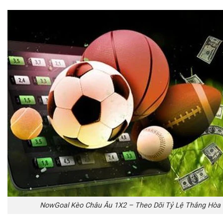
NowGoal Kèo Châu Âu 1X2 – Theo Dõi Tỷ Lệ Thắng Hòa