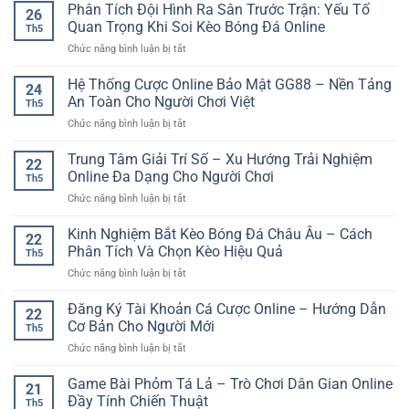
Đá
Phân Tích Đội Hình Ra Sân Trước Trận: Yếu Tố
–
26
Gà
Trải
Quan Trọng Khi Soi Kèo Bóng Đá Online
Th5
C1
Nghiệm
ở
Chức năng bình luận bị tắt
Hôm
Giải
Phân
Nay
Trí
Tích
Hệ Thống Cược Online Bảo Mật GG88 – Nền Tảng
Trực
Linh
24
Đội
Tiếp
An Toàn Cho Người Chơi Việt
Hoạt
Th5
Hình
–
Mọi
ở
Chức năng bình luận bị tắt
Ra
Theo
Lúc
Hệ
Sân
Dõi
Thống
Trung Tâm Giải Trí Số – Xu Hướng Trải Nghiệm
Trước
Trận
22
Cược
Trận:
Online Đa Dạng Cho Người Chơi
Đấu
Th5
Online
Yếu
Nhanh
ở
Chức năng bình luận bị tắt
Bảo
Tố
Và
Trung
Mật
Quan
Rõ
Tâm
Kinh Nghiệm Bắt Kèo Bóng Đá Châu Âu – Cách
GG88
Trọng
22
Nét
Giải
–
Phân Tích Và Chọn Kèo Hiệu Quả
Khi
Th5
Trí
Nền
Soi
ở
Chức năng bình luận bị tắt
Số
Tảng
Kèo
Kinh
–
An
Bóng
Nghiệm
Đăng Ký Tài Khoản Cá Cược Online – Hướng Dẫn
Xu
Toàn
22
Đá
Bắt
Hướng
Cơ Bản Cho Người Mới
Cho
Online
Th5
Kèo
Trải
Người
ở
Chức năng bình luận bị tắt
Bóng
Nghiệm
Chơi
Đăng
Đá
Online
Việt
Ký
Game Bài Phỏm Tá Lả – Trò Chơi Dân Gian Online
Châu
Đa
21
Tài
Âu
Đầy Tính Chiến Thuật
Dạng
Th5