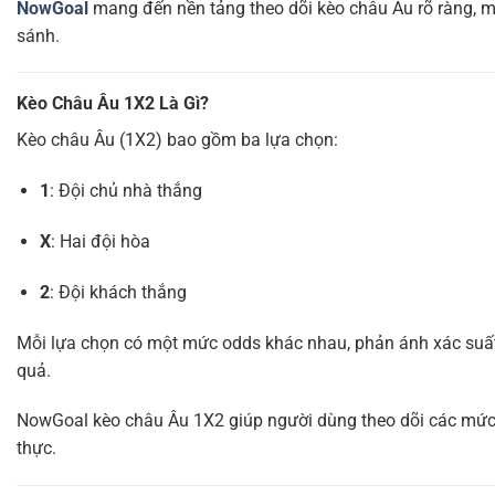
NowGoal
mang đến nền tảng theo dõi kèo châu Âu rõ ràng, m
sánh.
Kèo Châu Âu 1X2 Là Gì?
Kèo châu Âu (1X2) bao gồm ba lựa chọn:
1
: Đội chủ nhà thắng
X
: Hai đội hòa
2
: Đội khách thắng
Mỗi lựa chọn có một mức odds khác nhau, phản ánh xác suất
quả.
NowGoal kèo châu Âu 1X2 giúp người dùng theo dõi các mức t
thực.