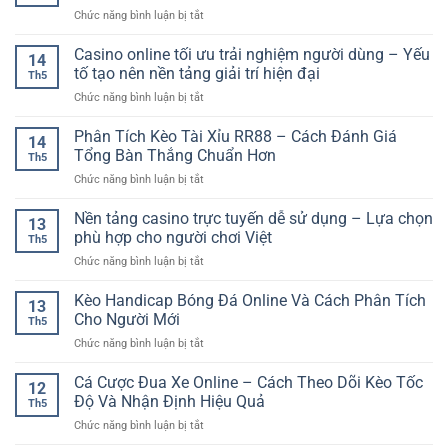
Khoản
–
Cho
ở
Chức năng bình luận bị tắt
Cá
Cách
Người
Game
Cược
Phân
Chơi
Bài
Casino online tối ưu trải nghiệm người dùng – Yếu
Online
Tích
14
Phỏm
–
tố tạo nên nền tảng giải trí hiện đại
Và
Th5
Tá
Hướng
Chọn
ở
Chức năng bình luận bị tắt
Lả
Dẫn
Kèo
Casino
–
Cơ
Hiệu
online
Phân Tích Kèo Tài Xỉu RR88 – Cách Đánh Giá
Trò
Bản
14
Quả
tối
Chơi
Tổng Bàn Thắng Chuẩn Hơn
Cho
Th5
ưu
Dân
Người
ở
Chức năng bình luận bị tắt
trải
Gian
Mới
Phân
nghiệm
Online
Tích
Nền tảng casino trực tuyến dễ sử dụng – Lựa chọn
người
Đầy
13
Kèo
dùng
phù hợp cho người chơi Việt
Tính
Th5
Tài
–
Chiến
ở
Chức năng bình luận bị tắt
Xỉu
Yếu
Thuật
Nền
RR88
tố
tảng
Kèo Handicap Bóng Đá Online Và Cách Phân Tích
–
tạo
13
casino
Cách
Cho Người Mới
nên
Th5
trực
Đánh
nền
ở
Chức năng bình luận bị tắt
tuyến
Giá
tảng
Kèo
dễ
Tổng
giải
Handicap
Cá Cược Đua Xe Online – Cách Theo Dõi Kèo Tốc
sử
Bàn
12
trí
Bóng
dụng
Độ Và Nhận Định Hiệu Quả
Thắng
hiện
Th5
Đá
–
Chuẩn
đại
ở
Chức năng bình luận bị tắt
Online
Lựa
Hơn
Cá
Và
chọn