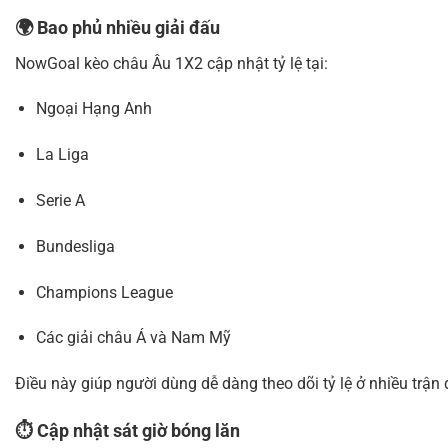
🌍 Bao phủ nhiều giải đấu
NowGoal kèo châu Âu 1X2 cập nhật tỷ lệ tại:
Ngoại Hạng Anh
La Liga
Serie A
Bundesliga
Champions League
Các giải châu Á và Nam Mỹ
Điều này giúp người dùng dễ dàng theo dõi tỷ lệ ở nhiều trận
⏱ Cập nhật sát giờ bóng lăn