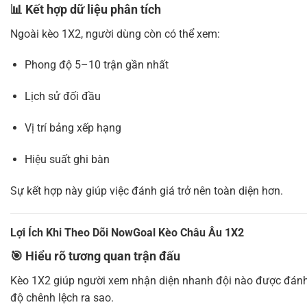
📊 Kết hợp dữ liệu phân tích
Ngoài kèo 1X2, người dùng còn có thể xem:
Phong độ 5–10 trận gần nhất
Lịch sử đối đầu
Vị trí bảng xếp hạng
Hiệu suất ghi bàn
Sự kết hợp này giúp việc đánh giá trở nên toàn diện hơn.
Lợi Ích Khi Theo Dõi NowGoal Kèo Châu Âu 1X2
🎯 Hiểu rõ tương quan trận đấu
Kèo 1X2 giúp người xem nhận diện nhanh đội nào được đán
độ chênh lệch ra sao.