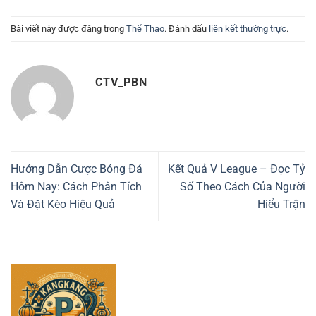
Bài viết này được đăng trong
Thể Thao
. Đánh dấu
liên kết thường trực
.
CTV_PBN
Hướng Dẫn Cược Bóng Đá
Kết Quả V League – Đọc Tỷ
Hôm Nay: Cách Phân Tích
Số Theo Cách Của Người
Và Đặt Kèo Hiệu Quả
Hiểu Trận