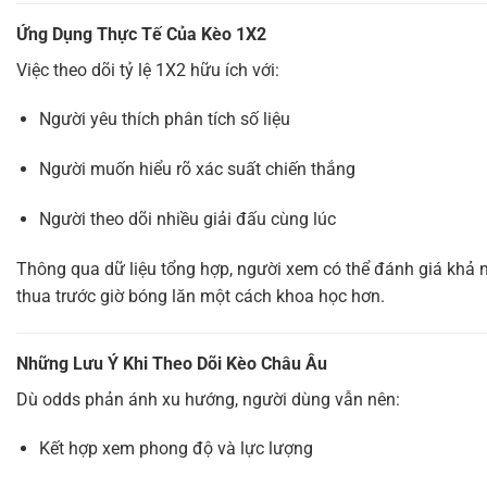
Ứng Dụng Thực Tế Của Kèo 1X2
Việc theo dõi tỷ lệ 1X2 hữu ích với:
Người yêu thích phân tích số liệu
Người muốn hiểu rõ xác suất chiến thắng
Người theo dõi nhiều giải đấu cùng lúc
Thông qua dữ liệu tổng hợp, người xem có thể đánh giá khả
thua trước giờ bóng lăn một cách khoa học hơn.
Những Lưu Ý Khi Theo Dõi Kèo Châu Âu
Dù odds phản ánh xu hướng, người dùng vẫn nên:
Kết hợp xem phong độ và lực lượng