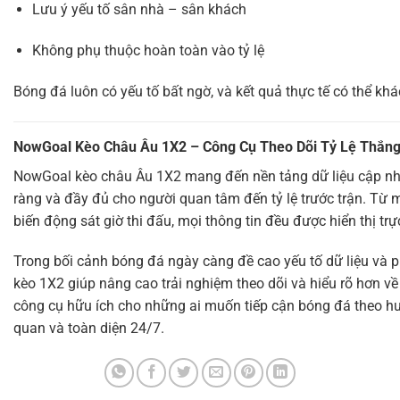
Lưu ý yếu tố sân nhà – sân khách
Không phụ thuộc hoàn toàn vào tỷ lệ
Bóng đá luôn có yếu tố bất ngờ, và kết quả thực tế có thể kh
NowGoal Kèo Châu Âu 1X2 – Công Cụ Theo Dõi Tỷ Lệ Thắng
NowGoal kèo châu Âu 1X2 mang đến nền tảng dữ liệu cập nh
ràng và đầy đủ cho người quan tâm đến tỷ lệ trước trận. Từ
biến động sát giờ thi đấu, mọi thông tin đều được hiển thị tr
Trong bối cảnh bóng đá ngày càng đề cao yếu tố dữ liệu và ph
kèo 1X2 giúp nâng cao trải nghiệm theo dõi và hiểu rõ hơn v
công cụ hữu ích cho những ai muốn tiếp cận bóng đá theo hư
quan và toàn diện 24/7.