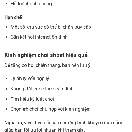
Hỗ trợ nhanh chóng
Hạn chế
Một số khu vực có thể bị chặn truy cập
Cần kết nối internet ổn định
Kinh nghiệm chơi shbet hiệu quả
Để tăng cơ hội chiến thắng, bạn nên lưu ý:
Quản lý vốn hợp lý
Không đặt cược theo cảm tính
Tìm hiểu kỹ luật chơi
Chọn trò chơi phù hợp với kinh nghiệm
Ngoài ra, việc theo dõi các chương trình khuyến mãi cũng
giúp bạn tối ưu lợi nhuận khi tham gia.