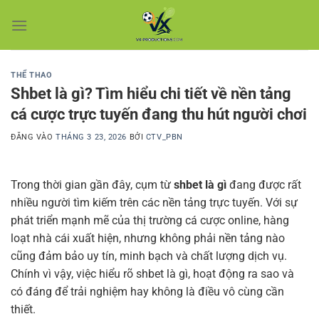
Bỏ
qua
nội
dung
THỂ THAO
Shbet là gì? Tìm hiểu chi tiết về nền tảng
cá cược trực tuyến đang thu hút người chơi
ĐĂNG VÀO
THÁNG 3 23, 2026
BỞI
CTV_PBN
Trong thời gian gần đây, cụm từ
shbet là gì
đang được rất
nhiều người tìm kiếm trên các nền tảng trực tuyến. Với sự
phát triển mạnh mẽ của thị trường cá cược online, hàng
loạt nhà cái xuất hiện, nhưng không phải nền tảng nào
cũng đảm bảo uy tín, minh bạch và chất lượng dịch vụ.
Chính vì vậy, việc hiểu rõ shbet là gì, hoạt động ra sao và
có đáng để trải nghiệm hay không là điều vô cùng cần
thiết.