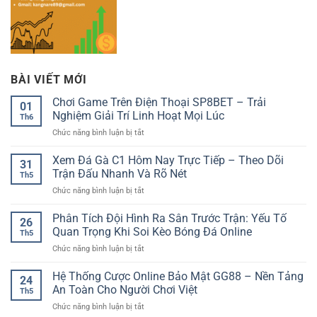
BÀI VIẾT MỚI
Chơi Game Trên Điện Thoại SP8BET – Trải
01
Nghiệm Giải Trí Linh Hoạt Mọi Lúc
Th6
ở
Chức năng bình luận bị tắt
Chơi
Game
Xem Đá Gà C1 Hôm Nay Trực Tiếp – Theo Dõi
31
Trên
Trận Đấu Nhanh Và Rõ Nét
Th5
Điện
ở
Chức năng bình luận bị tắt
Thoại
Xem
SP8BET
Đá
Phân Tích Đội Hình Ra Sân Trước Trận: Yếu Tố
–
26
Gà
Trải
Quan Trọng Khi Soi Kèo Bóng Đá Online
Th5
C1
Nghiệm
ở
Chức năng bình luận bị tắt
Hôm
Giải
Phân
Nay
Trí
Tích
Hệ Thống Cược Online Bảo Mật GG88 – Nền Tảng
Trực
Linh
24
Đội
Tiếp
An Toàn Cho Người Chơi Việt
Hoạt
Th5
Hình
–
Mọi
ở
Chức năng bình luận bị tắt
Ra
Theo
Lúc