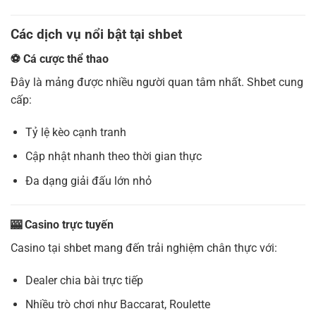
Các dịch vụ nổi bật tại shbet
⚽ Cá cược thể thao
Đây là mảng được nhiều người quan tâm nhất. Shbet cung
cấp:
Tỷ lệ kèo cạnh tranh
Cập nhật nhanh theo thời gian thực
Đa dạng giải đấu lớn nhỏ
🎰 Casino trực tuyến
Casino tại shbet mang đến trải nghiệm chân thực với:
Dealer chia bài trực tiếp
Nhiều trò chơi như Baccarat, Roulette