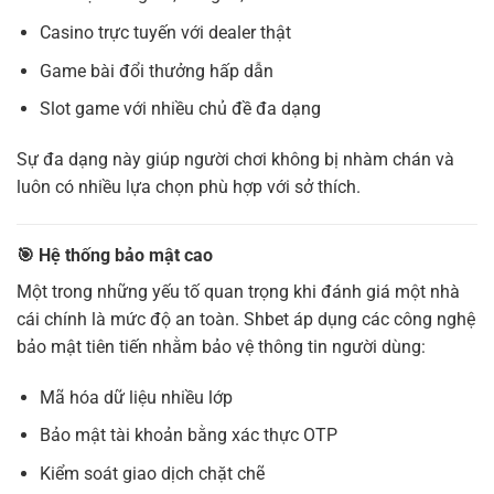
Casino trực tuyến với dealer thật
Game bài đổi thưởng hấp dẫn
Slot game với nhiều chủ đề đa dạng
Sự đa dạng này giúp người chơi không bị nhàm chán và
luôn có nhiều lựa chọn phù hợp với sở thích.
🎯 Hệ thống bảo mật cao
Một trong những yếu tố quan trọng khi đánh giá một nhà
cái chính là mức độ an toàn. Shbet áp dụng các công nghệ
bảo mật tiên tiến nhằm bảo vệ thông tin người dùng:
Mã hóa dữ liệu nhiều lớp
Bảo mật tài khoản bằng xác thực OTP
Kiểm soát giao dịch chặt chẽ