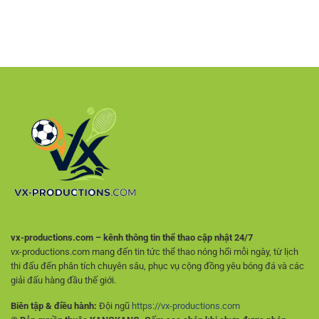
So
–
Tốc
Sánh
Tiêu
Độ
Kèo
Chí
Và
Bóng
Chọn
Nhận
Đá
Nền
Định
Giữa
Tảng
Hiệu
Các
Giải
Quả
Trận
Trí
Để
An
Chọn
Toàn
Lựa
Hợp
Lý
Hơn
vx-productions.com – kênh thông tin thể thao cập nhật 24/7
vx-productions.com mang đến tin tức thể thao nóng hổi mỗi ngày, từ lịch
thi đấu đến phân tích chuyên sâu, phục vụ cộng đồng yêu bóng đá và các
giải đấu hàng đầu thế giới.
Biên tập & điều hành:
Đội ngũ
https://vx-productions.com