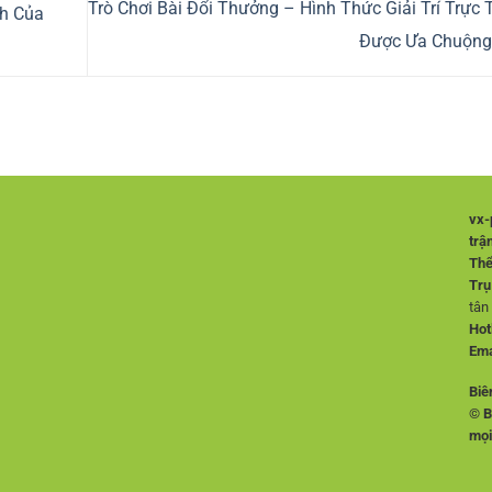
Trò Chơi Bài Đổi Thưởng – Hình Thức Giải Trí Trực 
ch Của
Được Ưa Chuộn
vx-
trậ
Thể
Trụ
tân
Hot
Ema
Biê
© B
mọi