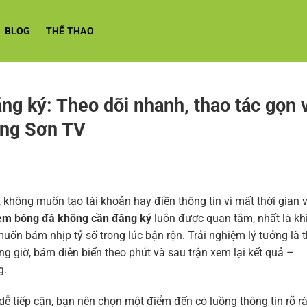
BLOG
THỂ THAO
g ký: Theo dõi nhanh, thao tác gọn 
ơng Sơn TV
không muốn tạo tài khoản hay điền thông tin vì mất thời gian 
em bóng đá không cần đăng ký
luôn được quan tâm, nhất là kh
muốn bám nhịp tỷ số trong lúc bận rộn. Trải nghiệm lý tưởng là 
úng giờ, bám diễn biến theo phút và sau trận xem lại kết quả –
g.
ễ tiếp cận, bạn nên chọn một điểm đến có luồng thông tin rõ r