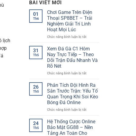
BÀI VIẾT MỚI
hù
Chơi Game Trên Điện
01
Thoại SP8BET – Trải
Th6
Nghiệm Giải Trí Linh
Hoạt Mọi Lúc
ở
Chức năng bình luận bị tắt
 lịch
Chơi
Game
 hợp
Xem Đá Gà C1 Hôm
31
Trên
Nay Trực Tiếp – Theo
đá
Th5
Điện
Dõi Trận Đấu Nhanh Và
Thoại
Rõ Nét
SP8BET
–
ở
Chức năng bình luận bị tắt
Trải
Xem
Nghiệm
Đá
Phân Tích Đội Hình Ra
26
Giải
Gà
Sân Trước Trận: Yếu Tố
Th5
Trí
C1
Quan Trọng Khi Soi Kèo
Linh
Hôm
Bóng Đá Online
Hoạt
Nay
Mọi
Trực
ở
Chức năng bình luận bị tắt
Lúc
Tiếp
Phân
–
Tích
Hệ Thống Cược Online
24
Theo
Đội
Bảo Mật GG88 – Nền
Th5
Dõi
Hình
Tảng An Toàn Cho
Trận
Ra