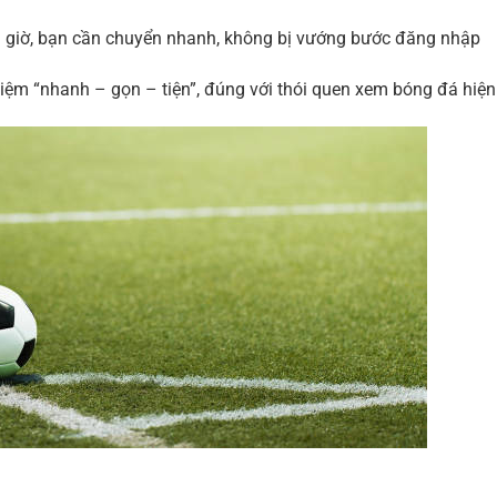
ng giờ, bạn cần chuyển nhanh, không bị vướng bước đăng nhập
iệm “nhanh – gọn – tiện”, đúng với thói quen xem bóng đá hiện