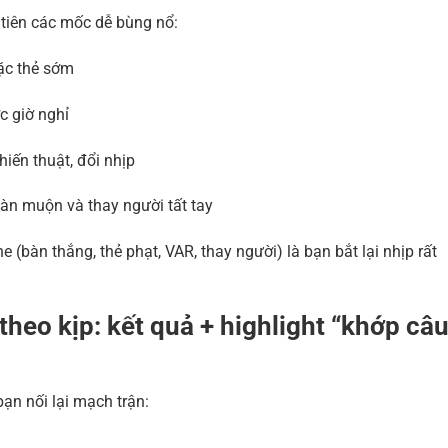
 tiên các mốc dễ bùng nổ:
ặc thẻ sớm
ớc giờ nghỉ
hiến thuật, đổi nhịp
bàn muộn và thay người tất tay
ne (bàn thắng, thẻ phạt, VAR, thay người) là bạn bắt lại nhịp rất
theo kịp: kết quả + highlight “khớp câ
bạn nối lại mạch trận: