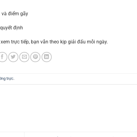
g và điểm gãy
 quyết định
em trực tiếp, bạn vẫn theo kịp giải đấu mỗi ngày.
ờng trực
.