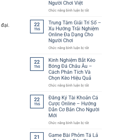
Người Chơi Việt
Đấu
Sân
Nhanh
Trước
ở
Chức năng bình luận bị tắt
Và
Trận:
Hệ
Rõ
Yếu
Thống
Trung Tâm Giải Trí Số –
22
 đại.
Nét
Tố
Cược
Xu Hướng Trải Nghiệm
Th5
Quan
Online
Online Đa Dạng Cho
Trọng
Bảo
Người Chơi
Khi
Mật
Soi
GG88
ở
Chức năng bình luận bị tắt
Kèo
–
Trung
Bóng
Nền
Tâm
Kinh Nghiệm Bắt Kèo
22
Đá
Tảng
Giải
Bóng Đá Châu Âu –
Th5
Online
An
Trí
Cách Phân Tích Và
Toàn
Số
Chọn Kèo Hiệu Quả
Cho
–
Người
Xu
ở
Chức năng bình luận bị tắt
Chơi
Hướng
Kinh
Việt
Trải
Nghiệm
Đăng Ký Tài Khoản Cá
22
Nghiệm
Bắt
Cược Online – Hướng
Th5
Online
Kèo
Dẫn Cơ Bản Cho Người
Đa
Bóng
Mới
Dạng
Đá
Cho
Châu
ở
Chức năng bình luận bị tắt
Người
Âu
Đăng
Chơi
–
Ký
Game Bài Phỏm Tá Lả
21
Cách
Tài