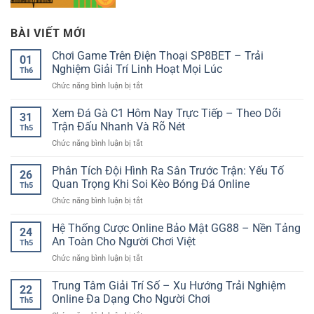
BÀI VIẾT MỚI
Chơi Game Trên Điện Thoại SP8BET – Trải
01
Nghiệm Giải Trí Linh Hoạt Mọi Lúc
Th6
ở
Chức năng bình luận bị tắt
Chơi
Game
Xem Đá Gà C1 Hôm Nay Trực Tiếp – Theo Dõi
31
Trên
Trận Đấu Nhanh Và Rõ Nét
Th5
Điện
ở
Chức năng bình luận bị tắt
Thoại
Xem
SP8BET
Đá
Phân Tích Đội Hình Ra Sân Trước Trận: Yếu Tố
–
26
Gà
Trải
Quan Trọng Khi Soi Kèo Bóng Đá Online
Th5
C1
Nghiệm
ở
Chức năng bình luận bị tắt
Hôm
Giải
Phân
Nay
Trí
Tích
Hệ Thống Cược Online Bảo Mật GG88 – Nền Tảng
Trực
Linh
24
Đội
Tiếp
An Toàn Cho Người Chơi Việt
Hoạt
Th5
Hình
–
Mọi
ở
Chức năng bình luận bị tắt
Ra
Theo
Lúc
Hệ
Sân
Dõi
Thống
Trung Tâm Giải Trí Số – Xu Hướng Trải Nghiệm
Trước
Trận
22
Cược
Trận:
Online Đa Dạng Cho Người Chơi
Đấu
Th5
Online
Yếu
Nhanh