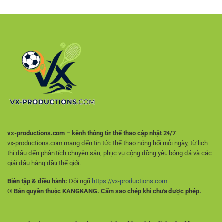
Đá
Nền
Định
Giữa
Tảng
Hiệu
Các
Giải
Quả
Trận
Trí
Để
An
Chọn
Toàn
Lựa
Hợp
Lý
Hơn
vx-productions.com – kênh thông tin thể thao cập nhật 24/7
vx-productions.com mang đến tin tức thể thao nóng hổi mỗi ngày, từ lịch
thi đấu đến phân tích chuyên sâu, phục vụ cộng đồng yêu bóng đá và các
giải đấu hàng đầu thế giới.
Biên tập & điều hành:
Đội ngũ
https://vx-productions.com
© Bản quyền thuộc KANGKANG. Cấm sao chép khi chưa được phép.