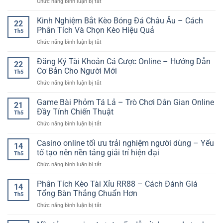
ở
Chức năng bình luận bị tắt
Bảo
Tố
Và
Trung
Mật
Quan
Rõ
Tâm
Kinh Nghiệm Bắt Kèo Bóng Đá Châu Âu – Cách
GG88
Trọng
22
Nét
Giải
–
Phân Tích Và Chọn Kèo Hiệu Quả
Khi
Th5
Trí
Nền
Soi
ở
Chức năng bình luận bị tắt
Số
Tảng
Kèo
Kinh
–
An
Bóng
Nghiệm
Đăng Ký Tài Khoản Cá Cược Online – Hướng Dẫn
Xu
Toàn
22
Đá
Bắt
Hướng
Cơ Bản Cho Người Mới
Cho
Online
Th5
Kèo
Trải
Người
ở
Chức năng bình luận bị tắt
Bóng
Nghiệm
Chơi
Đăng
Đá
Online
Việt
Ký
Game Bài Phỏm Tá Lả – Trò Chơi Dân Gian Online
Châu
Đa
21
Tài
Âu
Đầy Tính Chiến Thuật
Dạng
Th5
Khoản
–
Cho
ở
Chức năng bình luận bị tắt
Cá
Cách
Người
Game
Cược
Phân
Chơi
Bài
Casino online tối ưu trải nghiệm người dùng – Yếu
Online
Tích
14
Phỏm
–
tố tạo nên nền tảng giải trí hiện đại
Và
Th5
Tá
Hướng
Chọn
ở
Chức năng bình luận bị tắt
Lả
Dẫn
Kèo
Casino
–
Cơ
Hiệu
online
Phân Tích Kèo Tài Xỉu RR88 – Cách Đánh Giá
Trò
Bản
14
Quả
tối
Chơi
Tổng Bàn Thắng Chuẩn Hơn
Cho
Th5
ưu
Dân
Người
ở
Chức năng bình luận bị tắt
trải
Gian
Mới
Phân
nghiệm
Online
Tích