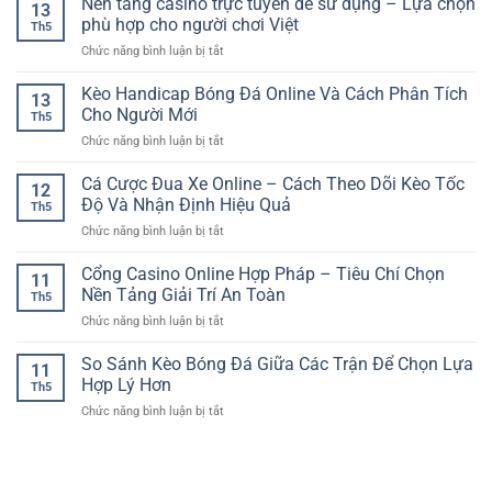
Nền tảng casino trực tuyến dễ sử dụng – Lựa chọn
người
Đầy
13
Kèo
dùng
phù hợp cho người chơi Việt
Tính
Th5
Tài
–
Chiến
ở
Chức năng bình luận bị tắt
Xỉu
Yếu
Thuật
Nền
RR88
tố
tảng
Kèo Handicap Bóng Đá Online Và Cách Phân Tích
–
tạo
13
casino
Cách
Cho Người Mới
nên
Th5
trực
Đánh
nền
ở
Chức năng bình luận bị tắt
tuyến
Giá
tảng
Kèo
dễ
Tổng
giải
Handicap
Cá Cược Đua Xe Online – Cách Theo Dõi Kèo Tốc
sử
Bàn
12
trí
Bóng
dụng
Độ Và Nhận Định Hiệu Quả
Thắng
hiện
Th5
Đá
–
Chuẩn
đại
ở
Chức năng bình luận bị tắt
Online
Lựa
Hơn
Cá
Và
chọn
Cược
Cổng Casino Online Hợp Pháp – Tiêu Chí Chọn
Cách
phù
11
Đua
Phân
Nền Tảng Giải Trí An Toàn
hợp
Th5
Xe
Tích
cho
ở
Chức năng bình luận bị tắt
Online
Cho
người
Cổng
–
Người
chơi
Casino
So Sánh Kèo Bóng Đá Giữa Các Trận Để Chọn Lựa
Cách
Mới
11
Việt
Online
Theo
Hợp Lý Hơn
Th5
Hợp
Dõi
ở
Chức năng bình luận bị tắt
Pháp
Kèo
So
–
Tốc
Sánh
Tiêu
Độ
Kèo
Chí
Và
Bóng
Chọn
Nhận