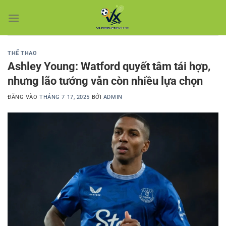
Bỏ
qua
nội
dung
THỂ THAO
Ashley Young: Watford quyết tâm tái hợp,
nhưng lão tướng vẫn còn nhiều lựa chọn
ĐĂNG VÀO
THÁNG 7 17, 2025
BỞI
ADMIN