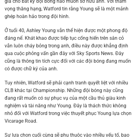
giá cho bất kỳ đội bóng nào muốn sở hữu anh. Với tham
vọng thăng hạng, Watford tin rằng Young sẽ là một mảnh
ghép hoàn hảo trong đội hình.
Ở tuổi 40, Ashley Young vẫn thể hiện được một phong độ
đáng nể. Khát khao được tiếp tục cống hiến trên sân cỏ
vẫn luôn cháy bỏng trong anh, điều này được khẳng định
qua cuộc phỏng vấn gần đây với Sky Sports News. Đây
cũng là thông tin tích cực đối với các đội bóng đang muốn
có được chữ ký của anh.
Tuy nhiên, Watford sẽ phải cạnh tranh quyết liệt với nhiều
CLB khác tại Championship. Những đội bóng này cũng
đang rất muốn có sự phục vụ của một cầu thủ giàu kinh
nghiệm và tài năng như Young. Đây là thách thức không
nhỏ đối với Watford trong việc thuyết phục Young lựa chọn
Vicarage Road.
Sự lựa chọn cuối cùng sẽ phụ thuộc vào nhiều yếu tố, bao