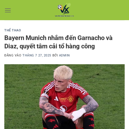
Bỏ
qua
nội
dung
THỂ THAO
Bayern Munich nhắm đến Garnacho và
Diaz, quyết tâm cải tổ hàng công
ĐĂNG VÀO
THÁNG 7 27, 2025
BỞI
ADMIN