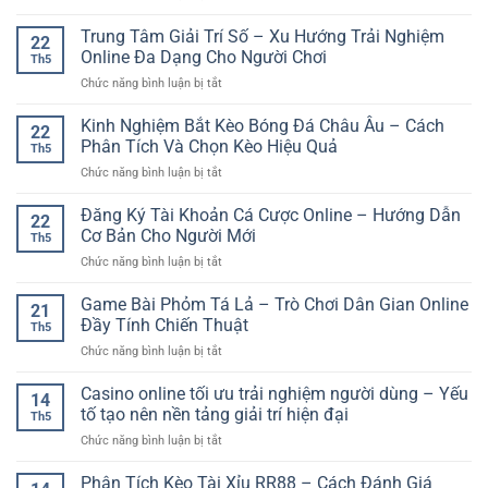
Lúc
Hệ
Sân
Dõi
Thống
Trung Tâm Giải Trí Số – Xu Hướng Trải Nghiệm
Trước
Trận
22
Cược
Trận:
Online Đa Dạng Cho Người Chơi
Đấu
Th5
Online
Yếu
Nhanh
ở
Chức năng bình luận bị tắt
Bảo
Tố
Và
Trung
Mật
Quan
Rõ
Tâm
Kinh Nghiệm Bắt Kèo Bóng Đá Châu Âu – Cách
GG88
Trọng
22
Nét
Giải
–
Phân Tích Và Chọn Kèo Hiệu Quả
Khi
Th5
Trí
Nền
Soi
ở
Chức năng bình luận bị tắt
Số
Tảng
Kèo
Kinh
–
An
Bóng
Nghiệm
Đăng Ký Tài Khoản Cá Cược Online – Hướng Dẫn
Xu
Toàn
22
Đá
Bắt
Hướng
Cơ Bản Cho Người Mới
Cho
Online
Th5
Kèo
Trải
Người
ở
Chức năng bình luận bị tắt
Bóng
Nghiệm
Chơi
Đăng
Đá
Online
Việt
Ký
Game Bài Phỏm Tá Lả – Trò Chơi Dân Gian Online
Châu
Đa
21
Tài
Âu
Đầy Tính Chiến Thuật
Dạng
Th5
Khoản
–
Cho
ở
Chức năng bình luận bị tắt
Cá
Cách
Người
Game
Cược
Phân
Chơi
Bài
Casino online tối ưu trải nghiệm người dùng – Yếu
Online
Tích
14
Phỏm
–
tố tạo nên nền tảng giải trí hiện đại
Và
Th5
Tá
Hướng
Chọn
ở
Chức năng bình luận bị tắt
Lả
Dẫn
Kèo
Casino
–
Cơ
Hiệu
online
Phân Tích Kèo Tài Xỉu RR88 – Cách Đánh Giá
Trò
Bản
Quả