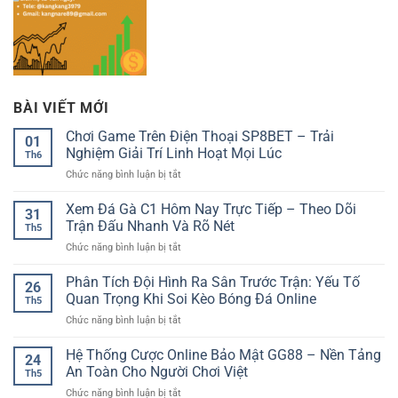
BÀI VIẾT MỚI
Chơi Game Trên Điện Thoại SP8BET – Trải
01
Nghiệm Giải Trí Linh Hoạt Mọi Lúc
Th6
ở
Chức năng bình luận bị tắt
Chơi
Game
Xem Đá Gà C1 Hôm Nay Trực Tiếp – Theo Dõi
31
Trên
Trận Đấu Nhanh Và Rõ Nét
Th5
Điện
ở
Chức năng bình luận bị tắt
Thoại
Xem
SP8BET
Đá
Phân Tích Đội Hình Ra Sân Trước Trận: Yếu Tố
–
26
Gà
Trải
Quan Trọng Khi Soi Kèo Bóng Đá Online
Th5
C1
Nghiệm
ở
Chức năng bình luận bị tắt
Hôm
Giải
Phân
Nay
Trí
Tích
Hệ Thống Cược Online Bảo Mật GG88 – Nền Tảng
Trực
Linh
24
Đội
Tiếp
An Toàn Cho Người Chơi Việt
Hoạt
Th5
Hình
–
Mọi
ở
Chức năng bình luận bị tắt
Ra
Theo