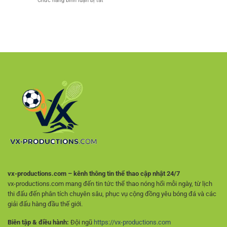
Chức năng bình luận bị tắt
Pháp
Kèo
So
–
Tốc
Sánh
Tiêu
Độ
Kèo
Chí
Và
Bóng
Chọn
Nhận
Đá
Nền
Định
Giữa
Tảng
Hiệu
Các
Giải
Quả
Trận
Trí
Để
An
Chọn
Toàn
Lựa
Hợp
Lý
Hơn
vx-productions.com – kênh thông tin thể thao cập nhật 24/7
vx-productions.com mang đến tin tức thể thao nóng hổi mỗi ngày, từ lịch
thi đấu đến phân tích chuyên sâu, phục vụ cộng đồng yêu bóng đá và các
giải đấu hàng đầu thế giới.
Biên tập & điều hành:
Đội ngũ
https://vx-productions.com