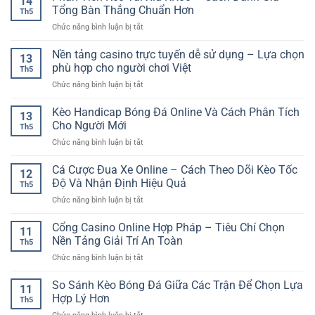
14
tối
Chơi
Tổng Bàn Thắng Chuẩn Hơn
Cho
Th5
ưu
Dân
Người
ở
Chức năng bình luận bị tắt
trải
Gian
Mới
Phân
nghiệm
Online
Tích
Nền tảng casino trực tuyến dễ sử dụng – Lựa chọn
người
Đầy
13
Kèo
dùng
phù hợp cho người chơi Việt
Tính
Th5
Tài
–
Chiến
ở
Chức năng bình luận bị tắt
Xỉu
Yếu
Thuật
Nền
RR88
tố
tảng
Kèo Handicap Bóng Đá Online Và Cách Phân Tích
–
tạo
13
casino
Cách
Cho Người Mới
nên
Th5
trực
Đánh
nền
ở
Chức năng bình luận bị tắt
tuyến
Giá
tảng
Kèo
dễ
Tổng
giải
Handicap
Cá Cược Đua Xe Online – Cách Theo Dõi Kèo Tốc
sử
Bàn
12
trí
Bóng
dụng
Độ Và Nhận Định Hiệu Quả
Thắng
hiện
Th5
Đá
–
Chuẩn
đại
ở
Chức năng bình luận bị tắt
Online
Lựa
Hơn
Cá
Và
chọn
Cược
Cổng Casino Online Hợp Pháp – Tiêu Chí Chọn
Cách
phù
11
Đua
Phân
Nền Tảng Giải Trí An Toàn
hợp
Th5
Xe
Tích
cho
ở
Chức năng bình luận bị tắt
Online
Cho
người
Cổng
–
Người
chơi
Casino
So Sánh Kèo Bóng Đá Giữa Các Trận Để Chọn Lựa
Cách
Mới
11
Việt
Online
Theo
Hợp Lý Hơn
Th5
Hợp
Dõi
ở