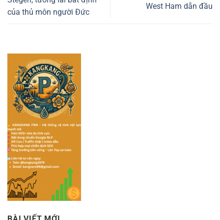
West Ham dẫn đầu
của thủ môn người Đức
BÀI VIẾT MỚI