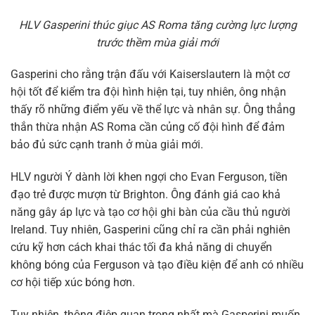
HLV Gasperini thúc giục AS Roma tăng cường lực lượng
trước thềm mùa giải mới
Gasperini cho rằng trận đấu với Kaiserslautern là một cơ
hội tốt để kiểm tra đội hình hiện tại, tuy nhiên, ông nhận
thấy rõ những điểm yếu về thể lực và nhân sự. Ông thẳng
thắn thừa nhận AS Roma cần củng cố đội hình để đảm
bảo đủ sức cạnh tranh ở mùa giải mới.
HLV người Ý dành lời khen ngợi cho Evan Ferguson, tiền
đạo trẻ được mượn từ Brighton. Ông đánh giá cao khả
năng gây áp lực và tạo cơ hội ghi bàn của cầu thủ người
Ireland. Tuy nhiên, Gasperini cũng chỉ ra cần phải nghiên
cứu kỹ hơn cách khai thác tối đa khả năng di chuyển
không bóng của Ferguson và tạo điều kiện để anh có nhiều
cơ hội tiếp xúc bóng hơn.
Tuy nhiên, thông điệp quan trọng nhất mà Gasperini muốn