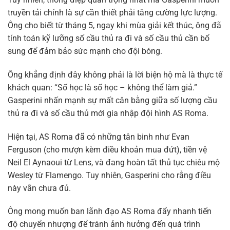
truyền tải chính là sự cần thiết phải tăng cường lực lượng.
Ông cho biết từ tháng 5, ngay khi mùa giải kết thúc, ông đã
tính toán kỹ lưỡng số cầu thủ ra đi và số cầu thủ cần bổ
sung để đảm bảo sức mạnh cho đội bóng.
Ông khẳng định đây không phải là lời biện hộ mà là thực tế
khách quan: “Số học là số học – không thể làm giả.”
Gasperini nhấn mạnh sự mất cân bằng giữa số lượng cầu
thủ ra đi và số cầu thủ mới gia nhập đội hình AS Roma.
Hiện tại, AS Roma đã có những tân binh như Evan
Ferguson (cho mượn kèm điều khoản mua đứt), tiền vệ
Neil El Aynaoui từ Lens, và đang hoàn tất thủ tục chiêu mộ
Wesley từ Flamengo. Tuy nhiên, Gasperini cho rằng điều
này vẫn chưa đủ.
Ông mong muốn ban lãnh đạo AS Roma đẩy nhanh tiến
độ chuyển nhượng để tránh ảnh hưởng đến quá trình