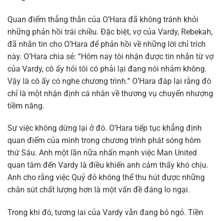
Quan điểm thẳng thắn của O’Hara đã không tránh khỏi
những phản hồi trái chiều. Đặc biệt, vợ của Vardy, Rebekah,
đã nhắn tin cho O’Hara để phản hồi về những lời chỉ trích
này. O’Hara chia sẻ: “Hôm nay tôi nhận được tin nhắn từ vợ
của Vardy, cô ấy hỏi tôi có phải lại đang nói nhảm không.
Vậy là cô ấy có nghe chương trình.” O’Hara đáp lại rằng đó
chỉ là một nhận định cá nhân về thương vụ chuyển nhượng
tiềm năng.
Sự việc không dừng lại ở đó. O’Hara tiếp tục khẳng định
quan điểm của mình trong chương trình phát sóng hôm
thứ Sáu. Anh một lần nữa nhấn mạnh việc Man United
quan tâm đến Vardy là điều khiến anh cảm thấy khó chịu.
Anh cho rằng việc Quỷ đỏ không thể thu hút được những
chân sút chất lượng hơn là một vấn đề đáng lo ngại.
Trong khi đó, tương lai của Vardy vẫn đang bỏ ngỏ. Tiền