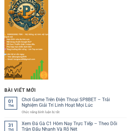
BÀI VIẾT MỚI
Chơi Game Trên Điện Thoại SP8BET – Trải
01
Nghiệm Giải Trí Linh Hoạt Mọi Lúc
Th6
ở
Chức năng bình luận bị tắt
Chơi
Game
Xem Đá Gà C1 Hôm Nay Trực Tiếp – Theo Dõi
31
Trên
Trận Đấu Nhanh Và Rõ Nét
Th5