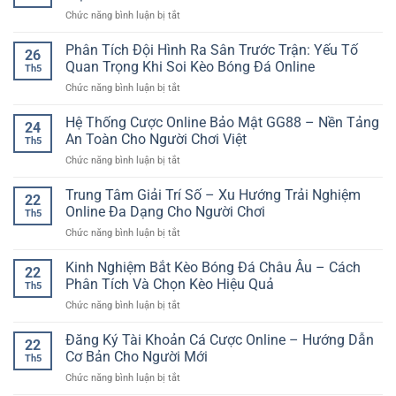
Điện
ở
Chức năng bình luận bị tắt
Thoại
Xem
SP8BET
Đá
Phân Tích Đội Hình Ra Sân Trước Trận: Yếu Tố
–
26
Gà
Trải
Quan Trọng Khi Soi Kèo Bóng Đá Online
Th5
C1
Nghiệm
ở
Chức năng bình luận bị tắt
Hôm
Giải
Phân
Nay
Trí
Tích
Hệ Thống Cược Online Bảo Mật GG88 – Nền Tảng
Trực
Linh
24
Đội
Tiếp
An Toàn Cho Người Chơi Việt
Hoạt
Th5
Hình
–
Mọi
ở
Chức năng bình luận bị tắt
Ra
Theo
Lúc
Hệ
Sân
Dõi
Thống
Trung Tâm Giải Trí Số – Xu Hướng Trải Nghiệm
Trước
Trận
22
Cược
Trận:
Online Đa Dạng Cho Người Chơi
Đấu
Th5
Online
Yếu
Nhanh
ở
Chức năng bình luận bị tắt
Bảo
Tố
Và
Trung
Mật
Quan
Rõ
Tâm
Kinh Nghiệm Bắt Kèo Bóng Đá Châu Âu – Cách
GG88
Trọng
22
Nét
Giải
–
Phân Tích Và Chọn Kèo Hiệu Quả
Khi
Th5
Trí
Nền
Soi
ở
Chức năng bình luận bị tắt
Số
Tảng
Kèo
Kinh
–
An
Bóng
Nghiệm
Đăng Ký Tài Khoản Cá Cược Online – Hướng Dẫn
Xu
Toàn
22
Đá
Bắt
Hướng
Cơ Bản Cho Người Mới
Cho
Online
Th5
Kèo
Trải
Người
ở
Chức năng bình luận bị tắt
Bóng
Nghiệm
Chơi
Đăng
Đá