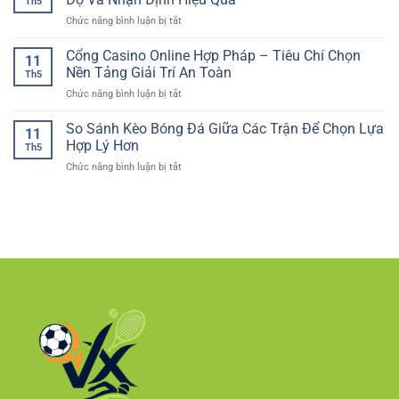
hiện
Th5
Đá
–
Chuẩn
đại
ở
Chức năng bình luận bị tắt
Online
Lựa
Hơn
Cá
Và
chọn
Cược
Cổng Casino Online Hợp Pháp – Tiêu Chí Chọn
Cách
phù
11
Đua
Phân
Nền Tảng Giải Trí An Toàn
hợp
Th5
Xe
Tích
cho
ở
Chức năng bình luận bị tắt
Online
Cho
người
Cổng
–
Người
chơi
Casino
So Sánh Kèo Bóng Đá Giữa Các Trận Để Chọn Lựa
Cách
Mới
11
Việt
Online
Theo
Hợp Lý Hơn
Th5
Hợp
Dõi
ở
Chức năng bình luận bị tắt
Pháp
Kèo
So
–
Tốc
Sánh
Tiêu
Độ
Kèo
Chí
Và
Bóng
Chọn
Nhận
Đá
Nền
Định
Giữa
Tảng
Hiệu
Các
Giải
Quả
Trận
Trí
Để
An
Chọn
Toàn
Lựa
Hợp
Lý
Hơn