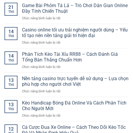
Online
Việt
Ký
Game Bài Phỏm Tá Lả – Trò Chơi Dân Gian Online
Châu
Đa
21
Tài
Âu
Đầy Tính Chiến Thuật
Dạng
Th5
Khoản
–
Cho
ở
Chức năng bình luận bị tắt
Cá
Cách
Người
Game
Cược
Phân
Chơi
Bài
Casino online tối ưu trải nghiệm người dùng – Yếu
Online
Tích
14
Phỏm
–
tố tạo nên nền tảng giải trí hiện đại
Và
Th5
Tá
Hướng
Chọn
ở
Chức năng bình luận bị tắt
Lả
Dẫn
Kèo
Casino
–
Cơ
Hiệu
online
Phân Tích Kèo Tài Xỉu RR88 – Cách Đánh Giá
Trò
Bản
14
Quả
tối
Chơi
Tổng Bàn Thắng Chuẩn Hơn
Cho
Th5
ưu
Dân
Người
ở
Chức năng bình luận bị tắt
trải
Gian
Mới
Phân
nghiệm
Online
Tích
Nền tảng casino trực tuyến dễ sử dụng – Lựa chọn
người
Đầy
13
Kèo
dùng
phù hợp cho người chơi Việt
Tính
Th5
Tài
–
Chiến
ở
Chức năng bình luận bị tắt
Xỉu
Yếu
Thuật
Nền
RR88
tố
tảng
Kèo Handicap Bóng Đá Online Và Cách Phân Tích
–
tạo
13
casino
Cách
Cho Người Mới
nên
Th5
trực
Đánh
nền
ở
Chức năng bình luận bị tắt
tuyến
Giá
tảng
Kèo
dễ
Tổng
giải
Handicap
Cá Cược Đua Xe Online – Cách Theo Dõi Kèo Tốc
sử
Bàn
12
trí
Bóng
dụng
Độ Và Nhận Định Hiệu Quả
Thắng