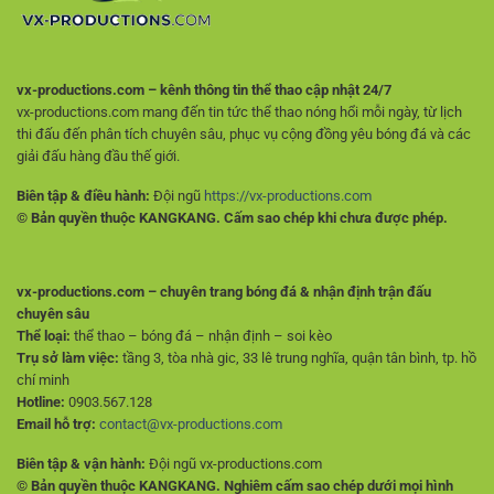
vx-productions.com – kênh thông tin thể thao cập nhật 24/7
vx-productions.com mang đến tin tức thể thao nóng hổi mỗi ngày, từ lịch
thi đấu đến phân tích chuyên sâu, phục vụ cộng đồng yêu bóng đá và các
giải đấu hàng đầu thế giới.
Biên tập & điều hành:
Đội ngũ
https://vx-productions.com
© Bản quyền thuộc KANGKANG. Cấm sao chép khi chưa được phép.
vx-productions.com – chuyên trang bóng đá & nhận định trận đấu
chuyên sâu
Thể loại:
thể thao – bóng đá – nhận định – soi kèo
Trụ sở làm việc:
tầng 3, tòa nhà gic, 33 lê trung nghĩa, quận tân bình, tp. hồ
chí minh
Hotline:
0903.567.128
Email hỗ trợ:
contact@vx-productions.com
Biên tập & vận hành:
Đội ngũ vx-productions.com
© Bản quyền thuộc KANGKANG. Nghiêm cấm sao chép dưới mọi hình