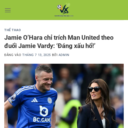
Bỏ
qua
nội
dung
THỂ THAO
Jamie O’Hara chỉ trích Man United theo
đuổi Jamie Vardy: ‘Đáng xấu hổ!’
ĐĂNG VÀO
THÁNG 7 13, 2025
BỞI
ADMIN