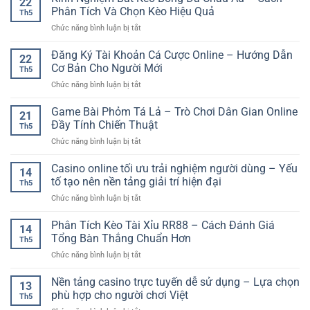
22
Nét
Giải
–
Phân Tích Và Chọn Kèo Hiệu Quả
Khi
Th5
Trí
Nền
Soi
ở
Chức năng bình luận bị tắt
Số
Tảng
Kèo
Kinh
–
An
Bóng
Nghiệm
Đăng Ký Tài Khoản Cá Cược Online – Hướng Dẫn
Xu
Toàn
22
Đá
Bắt
Hướng
Cơ Bản Cho Người Mới
Cho
Online
Th5
Kèo
Trải
Người
ở
Chức năng bình luận bị tắt
Bóng
Nghiệm
Chơi
Đăng
Đá
Online
Việt
Ký
Game Bài Phỏm Tá Lả – Trò Chơi Dân Gian Online
Châu
Đa
21
Tài
Âu
Đầy Tính Chiến Thuật
Dạng
Th5
Khoản
–
Cho
ở
Chức năng bình luận bị tắt
Cá
Cách
Người
Game
Cược
Phân
Chơi
Bài
Casino online tối ưu trải nghiệm người dùng – Yếu
Online
Tích
14
Phỏm
–
tố tạo nên nền tảng giải trí hiện đại
Và
Th5
Tá
Hướng
Chọn
ở
Chức năng bình luận bị tắt
Lả
Dẫn
Kèo
Casino
–
Cơ
Hiệu
online
Phân Tích Kèo Tài Xỉu RR88 – Cách Đánh Giá
Trò
Bản
14
Quả
tối
Chơi
Tổng Bàn Thắng Chuẩn Hơn
Cho
Th5
ưu
Dân
Người
ở
Chức năng bình luận bị tắt
trải
Gian
Mới
Phân
nghiệm
Online
Tích
Nền tảng casino trực tuyến dễ sử dụng – Lựa chọn
người
Đầy
13
Kèo
dùng
phù hợp cho người chơi Việt
Tính
Th5
Tài
–
Chiến