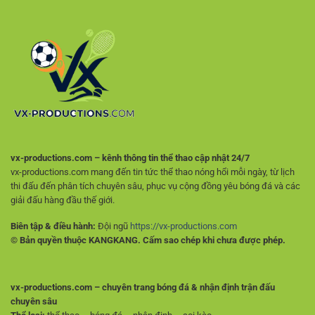
Các
Giải
Quả
Trận
Trí
Để
An
Chọn
Toàn
Lựa
Hợp
Lý
Hơn
vx-productions.com – kênh thông tin thể thao cập nhật 24/7
vx-productions.com mang đến tin tức thể thao nóng hổi mỗi ngày, từ lịch
thi đấu đến phân tích chuyên sâu, phục vụ cộng đồng yêu bóng đá và các
giải đấu hàng đầu thế giới.
Biên tập & điều hành:
Đội ngũ
https://vx-productions.com
© Bản quyền thuộc KANGKANG. Cấm sao chép khi chưa được phép.
vx-productions.com – chuyên trang bóng đá & nhận định trận đấu
chuyên sâu