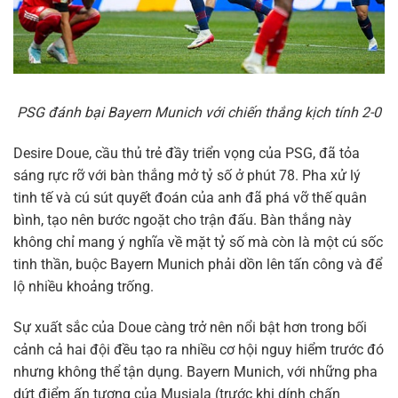
PSG đánh bại Bayern Munich với chiến thắng kịch tính 2-0
Desire Doue, cầu thủ trẻ đầy triển vọng của PSG, đã tỏa
sáng rực rỡ với bàn thắng mở tỷ số ở phút 78. Pha xử lý
tinh tế và cú sút quyết đoán của anh đã phá vỡ thế quân
bình, tạo nên bước ngoặt cho trận đấu. Bàn thắng này
không chỉ mang ý nghĩa về mặt tỷ số mà còn là một cú sốc
tinh thần, buộc Bayern Munich phải dồn lên tấn công và để
lộ nhiều khoảng trống.
Sự xuất sắc của Doue càng trở nên nổi bật hơn trong bối
cảnh cả hai đội đều tạo ra nhiều cơ hội nguy hiểm trước đó
nhưng không thể tận dụng. Bayern Munich, với những pha
dứt điểm ấn tượng của Musiala (trước khi dính chấn