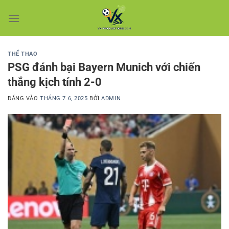
Bỏ
qua
nội
dung
THỂ THAO
PSG đánh bại Bayern Munich với chiến
thắng kịch tính 2-0
ĐĂNG VÀO
THÁNG 7 6, 2025
BỞI
ADMIN