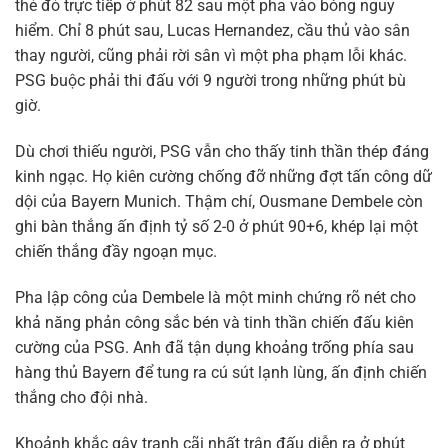
thẻ đỏ trực tiếp ở phút 82 sau một pha vào bóng nguy
hiểm. Chỉ 8 phút sau, Lucas Hernandez, cầu thủ vào sân
thay người, cũng phải rời sân vì một pha phạm lỗi khác.
PSG buộc phải thi đấu với 9 người trong những phút bù
giờ.
Dù chơi thiếu người, PSG vẫn cho thấy tinh thần thép đáng
kinh ngạc. Họ kiên cường chống đỡ những đợt tấn công dữ
dội của Bayern Munich. Thậm chí, Ousmane Dembele còn
ghi bàn thắng ấn định tỷ số 2-0 ở phút 90+6, khép lại một
chiến thắng đầy ngoạn mục.
Pha lập công của Dembele là một minh chứng rõ nét cho
khả năng phản công sắc bén và tinh thần chiến đấu kiên
cường của PSG. Anh đã tận dụng khoảng trống phía sau
hàng thủ Bayern để tung ra cú sút lạnh lùng, ấn định chiến
thắng cho đội nhà.
Khoảnh khắc gây tranh cãi nhất trận đấu diễn ra ở phút