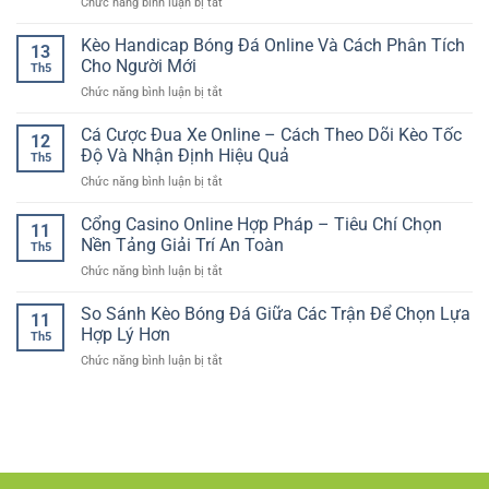
ở
Chức năng bình luận bị tắt
Xỉu
Yếu
Thuật
Nền
RR88
tố
tảng
Kèo Handicap Bóng Đá Online Và Cách Phân Tích
–
tạo
13
casino
Cách
Cho Người Mới
nên
Th5
trực
Đánh
nền
ở
Chức năng bình luận bị tắt
tuyến
Giá
tảng
Kèo
dễ
Tổng
giải
Handicap
Cá Cược Đua Xe Online – Cách Theo Dõi Kèo Tốc
sử
Bàn
12
trí
Bóng
dụng
Độ Và Nhận Định Hiệu Quả
Thắng
hiện
Th5
Đá
–
Chuẩn
đại
ở
Chức năng bình luận bị tắt
Online
Lựa
Hơn
Cá
Và
chọn
Cược
Cổng Casino Online Hợp Pháp – Tiêu Chí Chọn
Cách
phù
11
Đua
Phân
Nền Tảng Giải Trí An Toàn
hợp
Th5
Xe
Tích
cho
ở
Chức năng bình luận bị tắt
Online
Cho
người
Cổng
–
Người
chơi
Casino
So Sánh Kèo Bóng Đá Giữa Các Trận Để Chọn Lựa
Cách
Mới
11
Việt
Online
Theo
Hợp Lý Hơn
Th5
Hợp
Dõi
ở
Chức năng bình luận bị tắt
Pháp
Kèo
So
–
Tốc
Sánh
Tiêu
Độ
Kèo
Chí
Và
Bóng
Chọn
Nhận
Đá
Nền
Định
Giữa
Tảng
Hiệu