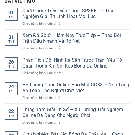
BÀI VIẾT MỚI
Chơi Game Trên Điện Thoại SP8BET – Trải
01
Nghiệm Giải Trí Linh Hoạt Mọi Lúc
Th6
ở
Chức năng bình luận bị tắt
Chơi
Game
Xem Đá Gà C1 Hôm Nay Trực Tiếp – Theo Dõi
31
Trên
Trận Đấu Nhanh Và Rõ Nét
Th5
Điện
ở
Chức năng bình luận bị tắt
Thoại
Xem
SP8BET
Đá
Phân Tích Đội Hình Ra Sân Trước Trận: Yếu Tố
–
26
Gà
Trải
Quan Trọng Khi Soi Kèo Bóng Đá Online
Th5
C1
Nghiệm
ở
Chức năng bình luận bị tắt
Hôm
Giải
Phân
Nay
Trí
Tích
Hệ Thống Cược Online Bảo Mật GG88 – Nền Tảng
Trực
Linh
24
Đội
Tiếp
An Toàn Cho Người Chơi Việt
Hoạt
Th5
Hình
–
Mọi
ở
Chức năng bình luận bị tắt
Ra
Theo
Lúc
Hệ
Sân
Dõi
Thống
Trung Tâm Giải Trí Số – Xu Hướng Trải Nghiệm
Trước
Trận
22
Cược
Trận:
Online Đa Dạng Cho Người Chơi
Đấu
Th5
Online
Yếu
Nhanh
ở
Chức năng bình luận bị tắt
Bảo
Tố
Và
Trung
Mật
Quan
Rõ
Tâm
Kinh Nghiệm Bắt Kèo Bóng Đá Châu Âu – Cách
GG88
Trọng