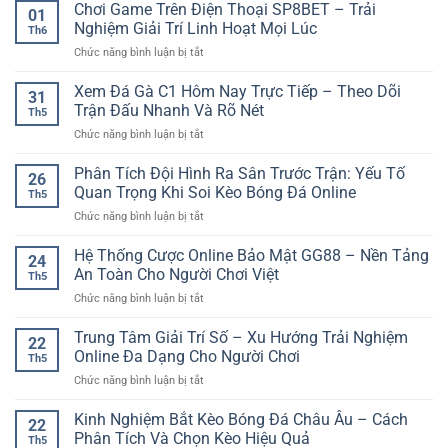
Chơi Game Trên Điện Thoại SP8BET – Trải
01
Nghiệm Giải Trí Linh Hoạt Mọi Lúc
Th6
ở
Chức năng bình luận bị tắt
Chơi
Game
Xem Đá Gà C1 Hôm Nay Trực Tiếp – Theo Dõi
31
Trên
Trận Đấu Nhanh Và Rõ Nét
Th5
Điện
ở
Chức năng bình luận bị tắt
Thoại
Xem
SP8BET
Đá
Phân Tích Đội Hình Ra Sân Trước Trận: Yếu Tố
–
26
Gà
Trải
Quan Trọng Khi Soi Kèo Bóng Đá Online
Th5
C1
Nghiệm
ở
Chức năng bình luận bị tắt
Hôm
Giải
Phân
Nay
Trí
Tích
Hệ Thống Cược Online Bảo Mật GG88 – Nền Tảng
Trực
Linh
24
Đội
Tiếp
An Toàn Cho Người Chơi Việt
Hoạt
Th5
Hình
–
Mọi
ở
Chức năng bình luận bị tắt
Ra
Theo
Lúc
Hệ
Sân
Dõi
Thống
Trung Tâm Giải Trí Số – Xu Hướng Trải Nghiệm
Trước
Trận
22
Cược
Trận:
Online Đa Dạng Cho Người Chơi
Đấu
Th5
Online
Yếu
Nhanh
ở
Chức năng bình luận bị tắt
Bảo
Tố
Và
Trung
Mật
Quan
Rõ
Tâm
Kinh Nghiệm Bắt Kèo Bóng Đá Châu Âu – Cách
GG88
Trọng
22
Nét
Giải
–
Phân Tích Và Chọn Kèo Hiệu Quả
Khi
Th5
Trí