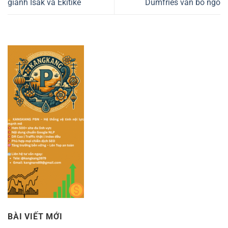
giành Isak và Ekitike
Dumfries vẫn bỏ ngỏ
BÀI VIẾT MỚI