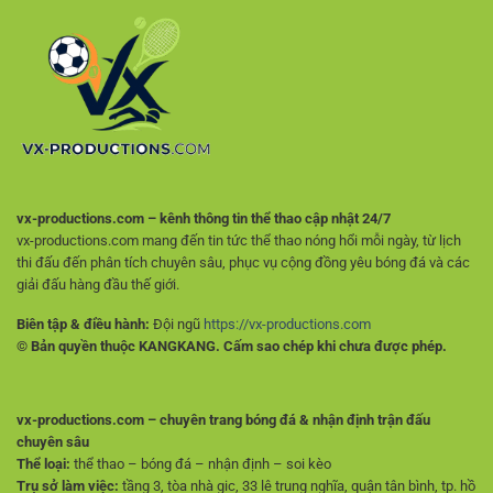
Để
An
Chọn
Toàn
Lựa
Hợp
Lý
Hơn
vx-productions.com – kênh thông tin thể thao cập nhật 24/7
vx-productions.com mang đến tin tức thể thao nóng hổi mỗi ngày, từ lịch
thi đấu đến phân tích chuyên sâu, phục vụ cộng đồng yêu bóng đá và các
giải đấu hàng đầu thế giới.
Biên tập & điều hành:
Đội ngũ
https://vx-productions.com
© Bản quyền thuộc KANGKANG. Cấm sao chép khi chưa được phép.
vx-productions.com – chuyên trang bóng đá & nhận định trận đấu
chuyên sâu
Thể loại:
thể thao – bóng đá – nhận định – soi kèo
Trụ sở làm việc:
tầng 3, tòa nhà gic, 33 lê trung nghĩa, quận tân bình, tp. hồ