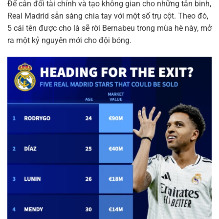
Để cân đối tài chính và tạo không gian cho những tân binh,
Real Madrid sẵn sàng chia tay với một số trụ cột. Theo đó,
5 cái tên được cho là sẽ rời Bernabeu trong mùa hè này, mở
ra một kỷ nguyên mới cho đội bóng.