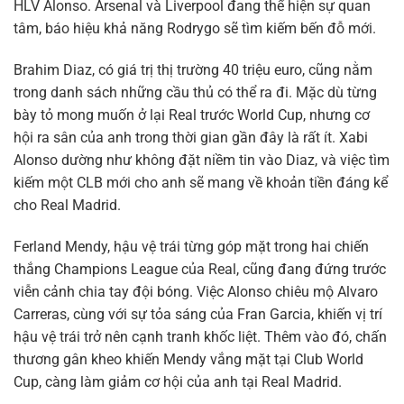
HLV Alonso. Arsenal và Liverpool đang thể hiện sự quan
tâm, báo hiệu khả năng Rodrygo sẽ tìm kiếm bến đỗ mới.
Brahim Diaz, có giá trị thị trường 40 triệu euro, cũng nằm
trong danh sách những cầu thủ có thể ra đi. Mặc dù từng
bày tỏ mong muốn ở lại Real trước World Cup, nhưng cơ
hội ra sân của anh trong thời gian gần đây là rất ít. Xabi
Alonso dường như không đặt niềm tin vào Diaz, và việc tìm
kiếm một CLB mới cho anh sẽ mang về khoản tiền đáng kể
cho Real Madrid.
Ferland Mendy, hậu vệ trái từng góp mặt trong hai chiến
thắng Champions League của Real, cũng đang đứng trước
viễn cảnh chia tay đội bóng. Việc Alonso chiêu mộ Alvaro
Carreras, cùng với sự tỏa sáng của Fran Garcia, khiến vị trí
hậu vệ trái trở nên cạnh tranh khốc liệt. Thêm vào đó, chấn
thương gân kheo khiến Mendy vắng mặt tại Club World
Cup, càng làm giảm cơ hội của anh tại Real Madrid.