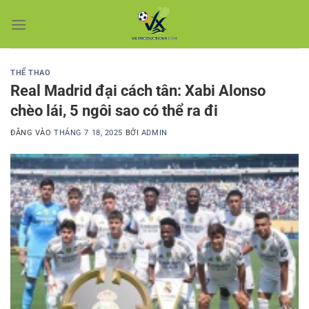
Bỏ
qua
nội
dung
THỂ THAO
Real Madrid đại cách tân: Xabi Alonso
chèo lái, 5 ngôi sao có thể ra đi
ĐĂNG VÀO
THÁNG 7 18, 2025
BỞI
ADMIN