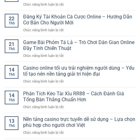
Nền
Soi
ở
Chức năng bình luận bị tắt
Số
Tảng
Kèo
Kinh
–
An
Bóng
Nghiệm
Đăng Ký Tài Khoản Cá Cược Online – Hướng Dẫn
Xu
Toàn
22
Đá
Bắt
Hướng
Cơ Bản Cho Người Mới
Cho
Online
Th5
Kèo
Trải
Người
ở
Chức năng bình luận bị tắt
Bóng
Nghiệm
Chơi
Đăng
Đá
Online
Việt
Ký
Game Bài Phỏm Tá Lả – Trò Chơi Dân Gian Online
Châu
Đa
21
Tài
Âu
Đầy Tính Chiến Thuật
Dạng
Th5
Khoản
–
Cho
ở
Chức năng bình luận bị tắt
Cá
Cách
Người
Game
Cược
Phân
Chơi
Bài
Casino online tối ưu trải nghiệm người dùng – Yếu
Online
Tích
14
Phỏm
–
tố tạo nên nền tảng giải trí hiện đại
Và
Th5
Tá
Hướng
Chọn
ở
Chức năng bình luận bị tắt
Lả
Dẫn
Kèo
Casino
–
Cơ
Hiệu
online
Phân Tích Kèo Tài Xỉu RR88 – Cách Đánh Giá
Trò
Bản
14
Quả
tối
Chơi
Tổng Bàn Thắng Chuẩn Hơn
Cho
Th5
ưu
Dân
Người
ở
Chức năng bình luận bị tắt
trải
Gian
Mới
Phân
nghiệm
Online
Tích
Nền tảng casino trực tuyến dễ sử dụng – Lựa chọn
người
Đầy
13
Kèo
dùng
phù hợp cho người chơi Việt
Tính
Th5
Tài
–
Chiến
ở
Chức năng bình luận bị tắt
Xỉu
Yếu
Thuật
Nền
RR88
tố