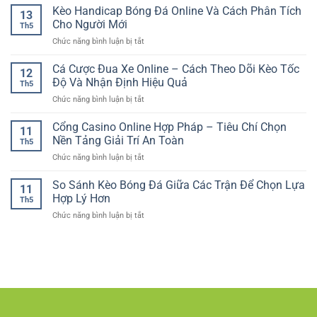
tảng
Kèo Handicap Bóng Đá Online Và Cách Phân Tích
–
tạo
13
casino
Cách
Cho Người Mới
nên
Th5
trực
Đánh
nền
ở
Chức năng bình luận bị tắt
tuyến
Giá
tảng
Kèo
dễ
Tổng
giải
Handicap
Cá Cược Đua Xe Online – Cách Theo Dõi Kèo Tốc
sử
Bàn
12
trí
Bóng
dụng
Độ Và Nhận Định Hiệu Quả
Thắng
hiện
Th5
Đá
–
Chuẩn
đại
ở
Chức năng bình luận bị tắt
Online
Lựa
Hơn
Cá
Và
chọn
Cược
Cổng Casino Online Hợp Pháp – Tiêu Chí Chọn
Cách
phù
11
Đua
Phân
Nền Tảng Giải Trí An Toàn
hợp
Th5
Xe
Tích
cho
ở
Chức năng bình luận bị tắt
Online
Cho
người
Cổng
–
Người
chơi
Casino
So Sánh Kèo Bóng Đá Giữa Các Trận Để Chọn Lựa
Cách
Mới
11
Việt
Online
Theo
Hợp Lý Hơn
Th5
Hợp
Dõi
ở
Chức năng bình luận bị tắt
Pháp
Kèo
So
–
Tốc
Sánh
Tiêu
Độ
Kèo
Chí
Và
Bóng
Chọn
Nhận
Đá
Nền
Định
Giữa
Tảng
Hiệu
Các
Giải
Quả
Trận
Trí