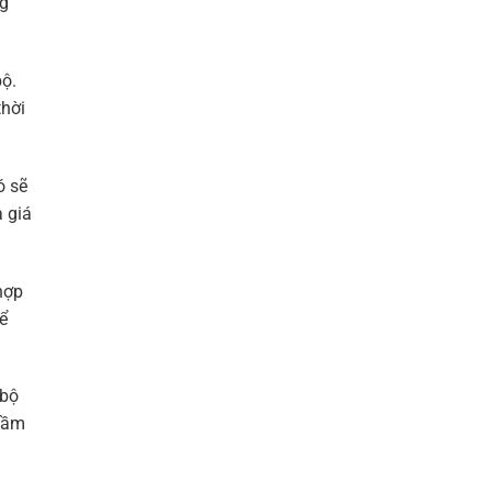
ng
Định
Sánh
Chí
Hiệu
Kèo
Chọn
Quả
Bóng
Nền
Đá
Tảng
bộ.
Giữa
Giải
Các
Trí
thời
Trận
An
Để
Toàn
Chọn
Lựa
ó sẽ
Hợp
 giá
Lý
Hơn
hợp
để
 bộ
 tầm