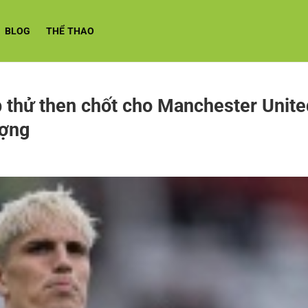
BLOG
THỂ THAO
 thử then chốt cho Manchester Unite
ượng