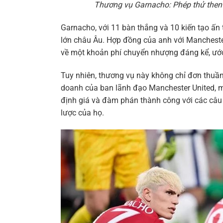
Thương vụ Garnacho: Phép thử then 
Garnacho, với 11 bàn thắng và 10 kiến tạo ấn
lớn châu Âu. Hợp đồng của anh với Manchester
về một khoản phí chuyển nhượng đáng kể, ước 
Tuy nhiên, thương vụ này không chỉ đơn thuần 
doanh của ban lãnh đạo Manchester United, m
định giá và đàm phán thành công với các câu 
lược của họ.