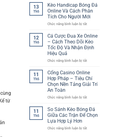
giải
Đánh
tảng
Kèo Handicap Bóng Đá
13
trí
Giá
casino
Online Và Cách Phân
Th5
hiện
Tổng
trực
Tích Cho Người Mới
đại
Bàn
tuyến
Thắng
ở
Chức năng bình luận bị tắt
dễ
Chuẩn
Kèo
sử
Hơn
Handicap
dụng
Cá Cược Đua Xe Online
12
Bóng
–
– Cách Theo Dõi Kèo
Th5
Đá
Lựa
Tốc Độ Và Nhận Định
Online
chọn
Hiệu Quả
Và
phù
Cách
hợp
ở
Chức năng bình luận bị tắt
Phân
cho
Cá
Tích
người
Cược
Cổng Casino Online
11
Cho
chơi
Đua
Hợp Pháp – Tiêu Chí
Th5
Người
Việt
Xe
Chọn Nền Tảng Giải Trí
Mới
Online
An Toàn
–
 cùng
Cách
ở
Chức năng bình luận bị tắt
Kể từ
Theo
Cổng
Dõi
Casino
So Sánh Kèo Bóng Đá
11
Kèo
Online
Giữa Các Trận Để Chọn
Th5
Tốc
Hợp
Lựa Hợp Lý Hơn
oản
Độ
Pháp
Và
ở
Chức năng bình luận bị tắt
–
Nhận
So
Tiêu