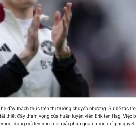
è đầy thách thức trên thị trường chuyển nhượng. Sự bế tắc tr
ái thiết đầy tham vọng của huấn luyện viên Erik ten Hag. Việc 
n vọng, đang nổi lên như một giải pháp quan trọng để giải quyết 