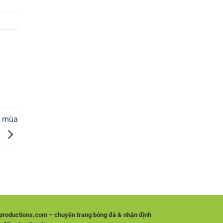
Định
Sánh
Chí
Hiệu
Kèo
Chọn
Quả
Bóng
Nền
Đá
Tảng
Giữa
Giải
Các
Trí
Trận
An
Để
Toàn
Chọn
Lựa
Hợp
Lý
Hơn
u mùa
g
productions.com – chuyên trang bóng đá & nhận định