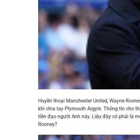
Huyền thoại Manchester United, Wayne Rooney,
khi chia tay Plymouth Argyle. Thông tin cho 
tiền đạo người Anh này. Liệu đây có phải là 
Rooney?