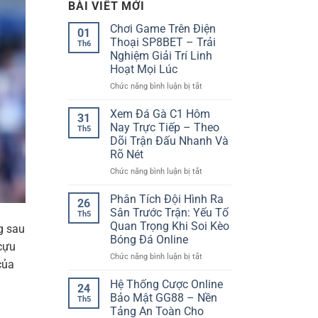
BÀI VIẾT MỚI
Chơi Game Trên Điện
01
Thoại SP8BET – Trải
Th6
Nghiệm Giải Trí Linh
Hoạt Mọi Lúc
ở
Chức năng bình luận bị tắt
Chơi
Game
Xem Đá Gà C1 Hôm
31
Trên
Nay Trực Tiếp – Theo
Th5
Điện
Dõi Trận Đấu Nhanh Và
Thoại
Rõ Nét
SP8BET
–
ở
Chức năng bình luận bị tắt
Trải
Xem
Nghiệm
Đá
Phân Tích Đội Hình Ra
26
Giải
Gà
Sân Trước Trận: Yếu Tố
Th5
Trí
C1
Quan Trọng Khi Soi Kèo
g sau
Linh
Hôm
Bóng Đá Online
Hoạt
Nay
cựu
Mọi
Trực
ở
Chức năng bình luận bị tắt
của
Lúc
Tiếp
Phân
–
Tích
Hệ Thống Cược Online
24
Theo
Đội
Bảo Mật GG88 – Nền
Th5
Dõi
Hình
Tảng An Toàn Cho
Trận
Ra