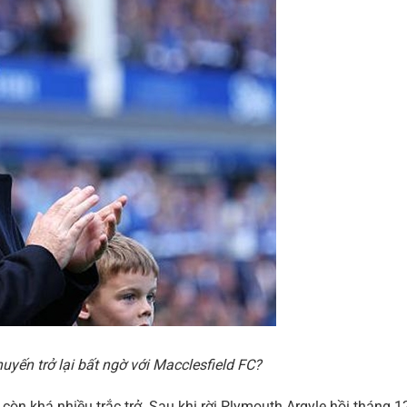
yến trở lại bất ngờ với Macclesfield FC?
n khá nhiều trắc trở. Sau khi rời Plymouth Argyle hồi tháng 1