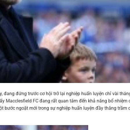
 đang đứng trước cơ hội trở lại nghiệp huấn luyện chỉ vài thán
thấy Macclesfield FC đang rất quan tâm đến khả năng bổ nhiệm 
một bước ngoặt mới trong sự nghiệp huấn luyện đầy thăng trầm 