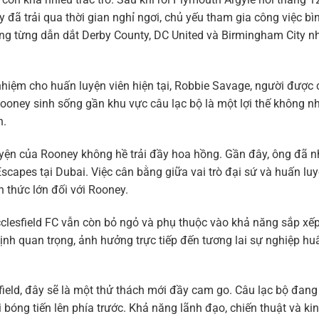
 đã trải qua thời gian nghỉ ngơi, chủ yếu tham gia công việc bì
, ông từng dẫn dắt Derby County, DC United và Birmingham City 
hiệm cho huấn luyện viên hiện tại, Robbie Savage, người được 
ooney sinh sống gần khu vực câu lạc bộ là một lợi thế không nh
n.
uyện của Rooney không hề trải đầy hoa hồng. Gần đây, ông đã 
Escapes tại Dubai. Việc cân bằng giữa vai trò đại sứ và huấn lu
h thức lớn đối với Rooney.
cclesfield FC vẫn còn bỏ ngỏ và phụ thuộc vào khả năng sắp xếp
ịnh quan trọng, ảnh hưởng trực tiếp đến tương lai sự nghiệp hu
ield, đây sẽ là một thử thách mới đầy cam go. Câu lạc bộ đang
 bóng tiến lên phía trước. Khả năng lãnh đạo, chiến thuật và ki