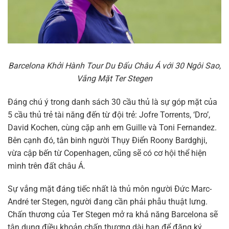
Barcelona Khởi Hành Tour Du Đấu Châu Á với 30 Ngôi Sao,
Vắng Mặt Ter Stegen
Đáng chú ý trong danh sách 30 cầu thủ là sự góp mặt của
5 cầu thủ trẻ tài năng đến từ đội trẻ: Jofre Torrents, ‘Dro’,
David Kochen, cùng cặp anh em Guille và Toni Fernandez.
Bên cạnh đó, tân binh người Thụy Điển Roony Bardghji,
vừa cập bến từ Copenhagen, cũng sẽ có cơ hội thể hiện
mình trên đất châu Á.
Sự vắng mặt đáng tiếc nhất là thủ môn người Đức Marc-
André ter Stegen, người đang cần phải phẫu thuật lưng.
Chấn thương của Ter Stegen mở ra khả năng Barcelona sẽ
tận dụng điều khoản chấn thương dài hạn để đăng ký