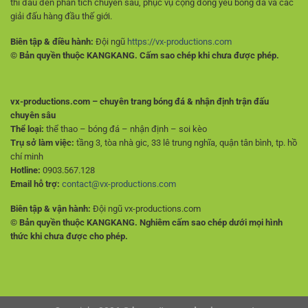
thi đấu đến phân tích chuyên sâu, phục vụ cộng đồng yêu bóng đá và các
giải đấu hàng đầu thế giới.
Biên tập & điều hành:
Đội ngũ
https://vx-productions.com
© Bản quyền thuộc KANGKANG. Cấm sao chép khi chưa được phép.
vx-productions.com – chuyên trang bóng đá & nhận định trận đấu
chuyên sâu
Thể loại:
thể thao – bóng đá – nhận định – soi kèo
Trụ sở làm việc:
tầng 3, tòa nhà gic, 33 lê trung nghĩa, quận tân bình, tp. hồ
chí minh
Hotline:
0903.567.128
Email hỗ trợ:
contact@vx-productions.com
Biên tập & vận hành:
Đội ngũ vx-productions.com
© Bản quyền thuộc KANGKANG. Nghiêm cấm sao chép dưới mọi hình
thức khi chưa được cho phép.