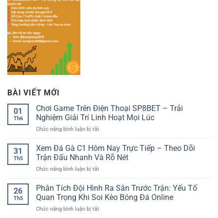
BÀI VIẾT MỚI
Chơi Game Trên Điện Thoại SP8BET – Trải
01
Nghiệm Giải Trí Linh Hoạt Mọi Lúc
Th6
ở
Chức năng bình luận bị tắt
Chơi
Game
Xem Đá Gà C1 Hôm Nay Trực Tiếp – Theo Dõi
31
Trên
Trận Đấu Nhanh Và Rõ Nét
Th5
Điện
ở
Chức năng bình luận bị tắt
Thoại
Xem
SP8BET
Đá
Phân Tích Đội Hình Ra Sân Trước Trận: Yếu Tố
–
26
Gà
Trải
Quan Trọng Khi Soi Kèo Bóng Đá Online
Th5
C1
Nghiệm
ở
Chức năng bình luận bị tắt
Hôm
Giải
Phân