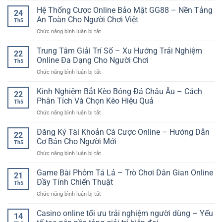
Nay
Trí
Tích
Hệ Thống Cược Online Bảo Mật GG88 – Nền Tảng
Trực
Linh
24
Đội
Tiếp
An Toàn Cho Người Chơi Việt
Hoạt
Th5
Hình
–
Mọi
ở
Chức năng bình luận bị tắt
Ra
Theo
Lúc
Hệ
Sân
Dõi
Thống
Trung Tâm Giải Trí Số – Xu Hướng Trải Nghiệm
Trước
Trận
22
Cược
Trận:
Online Đa Dạng Cho Người Chơi
Đấu
Th5
Online
Yếu
Nhanh
ở
Chức năng bình luận bị tắt
Bảo
Tố
Và
Trung
Mật
Quan
Rõ
Tâm
Kinh Nghiệm Bắt Kèo Bóng Đá Châu Âu – Cách
GG88
Trọng
22
Nét
Giải
–
Phân Tích Và Chọn Kèo Hiệu Quả
Khi
Th5
Trí
Nền
Soi
ở
Chức năng bình luận bị tắt
Số
Tảng
Kèo
Kinh
–
An
Bóng
Nghiệm
Đăng Ký Tài Khoản Cá Cược Online – Hướng Dẫn
Xu
Toàn
22
Đá
Bắt
Hướng
Cơ Bản Cho Người Mới
Cho
Online
Th5
Kèo
Trải
Người
ở
Chức năng bình luận bị tắt
Bóng
Nghiệm
Chơi
Đăng
Đá
Online
Việt
Ký
Game Bài Phỏm Tá Lả – Trò Chơi Dân Gian Online
Châu
Đa
21
Tài
Âu
Đầy Tính Chiến Thuật
Dạng
Th5
Khoản
–
Cho
ở
Chức năng bình luận bị tắt
Cá
Cách
Người
Game
Cược
Phân
Chơi
Bài
Casino online tối ưu trải nghiệm người dùng – Yếu
Online
Tích
14
Phỏm
–
Và