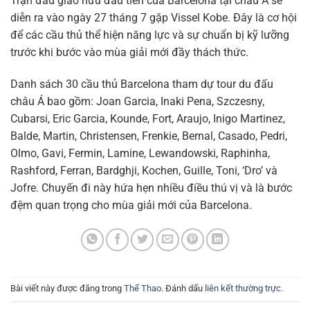
Trận đấu giao hữu đầu tiên của Barcelona tại châu Á sẽ
diễn ra vào ngày 27 tháng 7 gặp Vissel Kobe. Đây là cơ hội
để các cầu thủ thể hiện năng lực và sự chuẩn bị kỹ lưỡng
trước khi bước vào mùa giải mới đầy thách thức.
Danh sách 30 cầu thủ Barcelona tham dự tour du đấu
châu Á bao gồm: Joan Garcia, Inaki Pena, Szczesny,
Cubarsi, Eric Garcia, Kounde, Fort, Araujo, Inigo Martinez,
Balde, Martin, Christensen, Frenkie, Bernal, Casado, Pedri,
Olmo, Gavi, Fermin, Lamine, Lewandowski, Raphinha,
Rashford, Ferran, Bardghji, Kochen, Guille, Toni, ‘Dro’ và
Jofre. Chuyến đi này hứa hẹn nhiều điều thú vị và là bước
đệm quan trọng cho mùa giải mới của Barcelona.
Bài viết này được đăng trong
Thể Thao
. Đánh dấu
liên kết thường trực
.