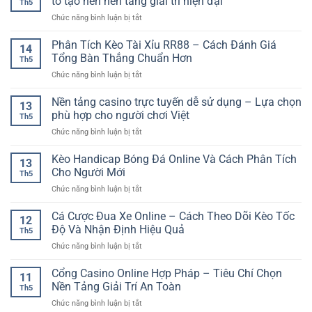
tố tạo nên nền tảng giải trí hiện đại
Th5
Tá
Hướng
Chọn
ở
Chức năng bình luận bị tắt
Lả
Dẫn
Kèo
Casino
–
Cơ
Hiệu
online
Phân Tích Kèo Tài Xỉu RR88 – Cách Đánh Giá
Trò
Bản
14
Quả
tối
Chơi
Tổng Bàn Thắng Chuẩn Hơn
Cho
Th5
ưu
Dân
Người
ở
Chức năng bình luận bị tắt
trải
Gian
Mới
Phân
nghiệm
Online
Tích
Nền tảng casino trực tuyến dễ sử dụng – Lựa chọn
người
Đầy
13
Kèo
dùng
phù hợp cho người chơi Việt
Tính
Th5
Tài
–
Chiến
ở
Chức năng bình luận bị tắt
Xỉu
Yếu
Thuật
Nền
RR88
tố
tảng
Kèo Handicap Bóng Đá Online Và Cách Phân Tích
–
tạo
13
casino
Cách
Cho Người Mới
nên
Th5
trực
Đánh
nền
ở
Chức năng bình luận bị tắt
tuyến
Giá
tảng
Kèo
dễ
Tổng
giải
Handicap
Cá Cược Đua Xe Online – Cách Theo Dõi Kèo Tốc
sử
Bàn
12
trí
Bóng
dụng
Độ Và Nhận Định Hiệu Quả
Thắng
hiện
Th5
Đá
–
Chuẩn
đại
ở
Chức năng bình luận bị tắt
Online
Lựa
Hơn
Cá
Và
chọn
Cược
Cổng Casino Online Hợp Pháp – Tiêu Chí Chọn
Cách
phù
11
Đua
Phân
Nền Tảng Giải Trí An Toàn
hợp
Th5
Xe
Tích
cho
ở
Chức năng bình luận bị tắt
Online
Cho
người