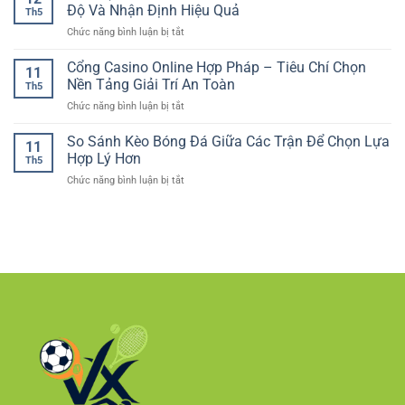
Bóng
dụng
Độ Và Nhận Định Hiệu Quả
Thắng
hiện
Th5
Đá
–
Chuẩn
đại
ở
Chức năng bình luận bị tắt
Online
Lựa
Hơn
Cá
Và
chọn
Cược
Cổng Casino Online Hợp Pháp – Tiêu Chí Chọn
Cách
phù
11
Đua
Phân
Nền Tảng Giải Trí An Toàn
hợp
Th5
Xe
Tích
cho
ở
Chức năng bình luận bị tắt
Online
Cho
người
Cổng
–
Người
chơi
Casino
So Sánh Kèo Bóng Đá Giữa Các Trận Để Chọn Lựa
Cách
Mới
11
Việt
Online
Theo
Hợp Lý Hơn
Th5
Hợp
Dõi
ở
Chức năng bình luận bị tắt
Pháp
Kèo
So
–
Tốc
Sánh
Tiêu
Độ
Kèo
Chí
Và
Bóng
Chọn
Nhận
Đá
Nền
Định
Giữa
Tảng
Hiệu
Các
Giải
Quả
Trận
Trí
Để
An
Chọn
Toàn
Lựa
Hợp
Lý
Hơn