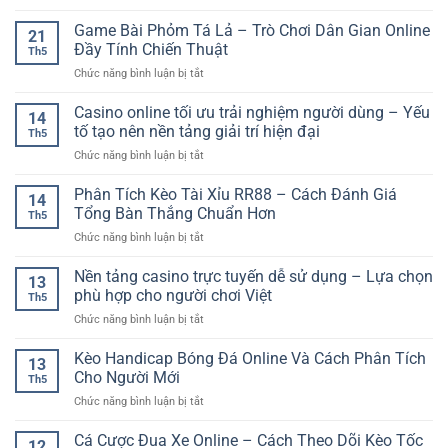
Đăng
Đá
Online
Việt
Ký
Game Bài Phỏm Tá Lả – Trò Chơi Dân Gian Online
Châu
Đa
21
Tài
Âu
Đầy Tính Chiến Thuật
Dạng
Th5
Khoản
–
Cho
ở
Chức năng bình luận bị tắt
Cá
Cách
Người
Game
Cược
Phân
Chơi
Bài
Casino online tối ưu trải nghiệm người dùng – Yếu
Online
Tích
14
Phỏm
–
tố tạo nên nền tảng giải trí hiện đại
Và
Th5
Tá
Hướng
Chọn
ở
Chức năng bình luận bị tắt
Lả
Dẫn
Kèo
Casino
–
Cơ
Hiệu
online
Phân Tích Kèo Tài Xỉu RR88 – Cách Đánh Giá
Trò
Bản
14
Quả
tối
Chơi
Tổng Bàn Thắng Chuẩn Hơn
Cho
Th5
ưu
Dân
Người
ở
Chức năng bình luận bị tắt
trải
Gian
Mới
Phân
nghiệm
Online
Tích
Nền tảng casino trực tuyến dễ sử dụng – Lựa chọn
người
Đầy
13
Kèo
dùng
phù hợp cho người chơi Việt
Tính
Th5
Tài
–
Chiến
ở
Chức năng bình luận bị tắt
Xỉu
Yếu
Thuật
Nền
RR88
tố
tảng
Kèo Handicap Bóng Đá Online Và Cách Phân Tích
–
tạo
13
casino
Cách
Cho Người Mới
nên
Th5
trực
Đánh
nền
ở
Chức năng bình luận bị tắt
tuyến
Giá
tảng
Kèo
dễ
Tổng
giải
Handicap
Cá Cược Đua Xe Online – Cách Theo Dõi Kèo Tốc
sử
Bàn
12
trí