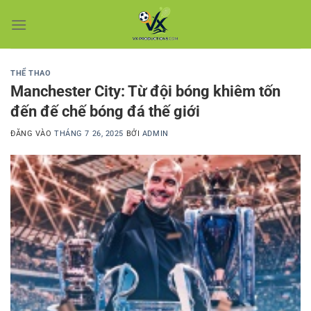
Bỏ
qua
nội
dung
THỂ THAO
Manchester City: Từ đội bóng khiêm tốn
đến đế chế bóng đá thế giới
ĐĂNG VÀO
THÁNG 7 26, 2025
BỞI
ADMIN