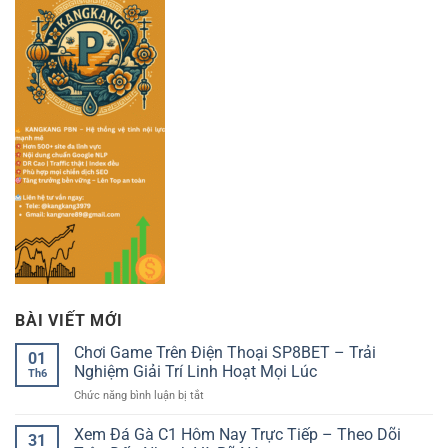
BÀI VIẾT MỚI
Chơi Game Trên Điện Thoại SP8BET – Trải
01
Nghiệm Giải Trí Linh Hoạt Mọi Lúc
Th6
ở
Chức năng bình luận bị tắt
Chơi
Game
Xem Đá Gà C1 Hôm Nay Trực Tiếp – Theo Dõi
31
Trên