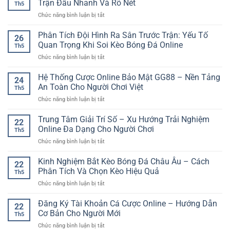
Trận Đấu Nhanh Và Rõ Nét
Th5
Điện
ở
Chức năng bình luận bị tắt
Thoại
Xem
SP8BET
Đá
Phân Tích Đội Hình Ra Sân Trước Trận: Yếu Tố
–
26
Gà
Trải
Quan Trọng Khi Soi Kèo Bóng Đá Online
Th5
C1
Nghiệm
ở
Chức năng bình luận bị tắt
Hôm
Giải
Phân
Nay
Trí
Tích
Hệ Thống Cược Online Bảo Mật GG88 – Nền Tảng
Trực
Linh
24
Đội
Tiếp
An Toàn Cho Người Chơi Việt
Hoạt
Th5
Hình
–
Mọi
ở
Chức năng bình luận bị tắt
Ra
Theo
Lúc
Hệ
Sân
Dõi
Thống
Trung Tâm Giải Trí Số – Xu Hướng Trải Nghiệm
Trước
Trận
22
Cược
Trận:
Online Đa Dạng Cho Người Chơi
Đấu
Th5
Online
Yếu
Nhanh
ở
Chức năng bình luận bị tắt
Bảo
Tố
Và
Trung
Mật
Quan
Rõ
Tâm
Kinh Nghiệm Bắt Kèo Bóng Đá Châu Âu – Cách
GG88
Trọng
22
Nét
Giải
–
Phân Tích Và Chọn Kèo Hiệu Quả
Khi
Th5
Trí
Nền
Soi
ở
Chức năng bình luận bị tắt
Số
Tảng
Kèo
Kinh
–
An
Bóng
Nghiệm
Đăng Ký Tài Khoản Cá Cược Online – Hướng Dẫn
Xu
Toàn
22
Đá
Bắt
Hướng
Cơ Bản Cho Người Mới
Cho
Online
Th5
Kèo
Trải
Người
ở
Chức năng bình luận bị tắt
Bóng
Nghiệm
Chơi