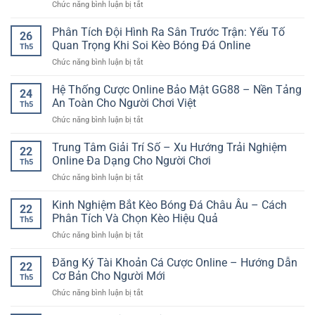
ở
Chức năng bình luận bị tắt
Thoại
Xem
SP8BET
Đá
Phân Tích Đội Hình Ra Sân Trước Trận: Yếu Tố
–
26
Gà
Trải
Quan Trọng Khi Soi Kèo Bóng Đá Online
Th5
C1
Nghiệm
ở
Chức năng bình luận bị tắt
Hôm
Giải
Phân
Nay
Trí
Tích
Hệ Thống Cược Online Bảo Mật GG88 – Nền Tảng
Trực
Linh
24
Đội
Tiếp
An Toàn Cho Người Chơi Việt
Hoạt
Th5
Hình
–
Mọi
ở
Chức năng bình luận bị tắt
Ra
Theo
Lúc
Hệ
Sân
Dõi
Thống
Trung Tâm Giải Trí Số – Xu Hướng Trải Nghiệm
Trước
Trận
22
Cược
Trận:
Online Đa Dạng Cho Người Chơi
Đấu
Th5
Online
Yếu
Nhanh
ở
Chức năng bình luận bị tắt
Bảo
Tố
Và
Trung
Mật
Quan
Rõ
Tâm
Kinh Nghiệm Bắt Kèo Bóng Đá Châu Âu – Cách
GG88
Trọng
22
Nét
Giải
–
Phân Tích Và Chọn Kèo Hiệu Quả
Khi
Th5
Trí
Nền
Soi
ở
Chức năng bình luận bị tắt
Số
Tảng
Kèo
Kinh
–
An
Bóng
Nghiệm
Đăng Ký Tài Khoản Cá Cược Online – Hướng Dẫn
Xu
Toàn
22
Đá
Bắt
Hướng
Cơ Bản Cho Người Mới
Cho
Online
Th5
Kèo
Trải
Người
ở
Chức năng bình luận bị tắt
Bóng
Nghiệm
Chơi
Đăng
Đá
Online
Việt