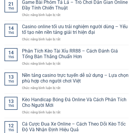
Ký
Game Bài Phỏm Tá Lả – Trò Chơi Dân Gian Online
Châu
Đa
21
Tài
Âu
Đầy Tính Chiến Thuật
Dạng
Th5
Khoản
–
Cho
ở
Chức năng bình luận bị tắt
Cá
Cách
Người
Game
Cược
Phân
Chơi
Bài
Casino online tối ưu trải nghiệm người dùng – Yếu
Online
Tích
14
Phỏm
–
tố tạo nên nền tảng giải trí hiện đại
Và
Th5
Tá
Hướng
Chọn
ở
Chức năng bình luận bị tắt
Lả
Dẫn
Kèo
Casino
–
Cơ
Hiệu
online
Phân Tích Kèo Tài Xỉu RR88 – Cách Đánh Giá
Trò
Bản
14
Quả
tối
Chơi
Tổng Bàn Thắng Chuẩn Hơn
Cho
Th5
ưu
Dân
Người
ở
Chức năng bình luận bị tắt
trải
Gian
Mới
Phân
nghiệm
Online
Tích
Nền tảng casino trực tuyến dễ sử dụng – Lựa chọn
người
Đầy
13
Kèo
dùng
phù hợp cho người chơi Việt
Tính
Th5
Tài
–
Chiến
ở
Chức năng bình luận bị tắt
Xỉu
Yếu
Thuật
Nền
RR88
tố
tảng
Kèo Handicap Bóng Đá Online Và Cách Phân Tích
–
tạo
13
casino
Cách
Cho Người Mới
nên
Th5
trực
Đánh
nền
ở
Chức năng bình luận bị tắt
tuyến
Giá
tảng
Kèo
dễ
Tổng
giải
Handicap
Cá Cược Đua Xe Online – Cách Theo Dõi Kèo Tốc
sử
Bàn
12
trí
Bóng
dụng
Độ Và Nhận Định Hiệu Quả
Thắng
hiện
Th5
Đá