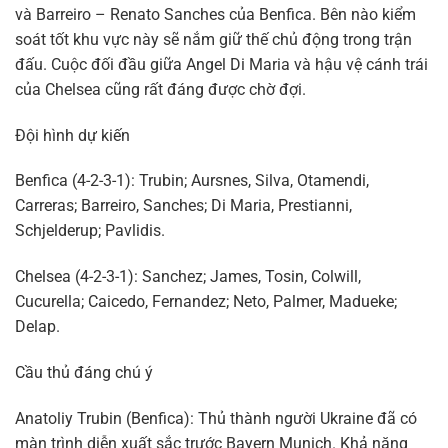
và Barreiro – Renato Sanches của Benfica. Bên nào kiểm
soát tốt khu vực này sẽ nắm giữ thế chủ động trong trận
đấu. Cuộc đối đầu giữa Angel Di Maria và hậu vệ cánh trái
của Chelsea cũng rất đáng được chờ đợi.
Đội hình dự kiến
Benfica (4-2-3-1): Trubin; Aursnes, Silva, Otamendi,
Carreras; Barreiro, Sanches; Di Maria, Prestianni,
Schjelderup; Pavlidis.
Chelsea (4-2-3-1): Sanchez; James, Tosin, Colwill,
Cucurella; Caicedo, Fernandez; Neto, Palmer, Madueke;
Delap.
Cầu thủ đáng chú ý
Anatoliy Trubin (Benfica): Thủ thành người Ukraine đã có
màn trình diễn xuất sắc trước Bayern Munich. Khả năng