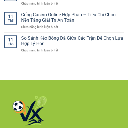
–
Chuẩn
đại
ở
Chức năng bình luận bị tắt
Online
Lựa
Hơn
Cá
Và
chọn
Cược
Cổng Casino Online Hợp Pháp – Tiêu Chí Chọn
Cách
phù
11
Đua
Phân
Nền Tảng Giải Trí An Toàn
hợp
Th5
Xe
Tích
cho
ở
Chức năng bình luận bị tắt
Online
Cho
người
Cổng
–
Người
chơi
Casino
So Sánh Kèo Bóng Đá Giữa Các Trận Để Chọn Lựa
Cách
Mới
11
Việt
Online
Theo
Hợp Lý Hơn
Th5
Hợp
Dõi
ở
Chức năng bình luận bị tắt
Pháp
Kèo
So
–
Tốc
Sánh
Tiêu
Độ
Kèo
Chí
Và
Bóng
Chọn
Nhận
Đá
Nền
Định
Giữa
Tảng
Hiệu
Các
Giải
Quả
Trận
Trí
Để
An
Chọn
Toàn
Lựa
Hợp
Lý
Hơn