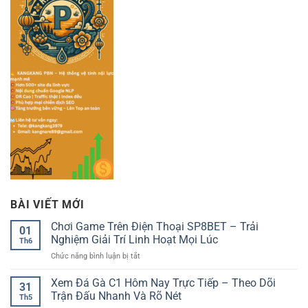
BÀI VIẾT MỚI
Chơi Game Trên Điện Thoại SP8BET – Trải
01
Nghiệm Giải Trí Linh Hoạt Mọi Lúc
Th6
ở
Chức năng bình luận bị tắt
Chơi
Game
Xem Đá Gà C1 Hôm Nay Trực Tiếp – Theo Dõi
31
Trên
Trận Đấu Nhanh Và Rõ Nét
Th5
Điện