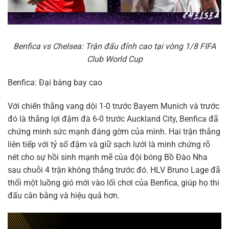
Benfica vs Chelsea: Trận đấu đỉnh cao tại vòng 1/8 FIFA
Club World Cup
Benfica: Đại bàng bay cao
Với chiến thắng vang dội 1-0 trước Bayern Munich và trước
đó là thắng lợi đậm đà 6-0 trước Auckland City, Benfica đã
chứng minh sức mạnh đáng gờm của mình. Hai trận thắng
liên tiếp với tỷ số đậm và giữ sạch lưới là minh chứng rõ
nét cho sự hồi sinh mạnh mẽ của đội bóng Bồ Đào Nha
sau chuỗi 4 trận không thắng trước đó. HLV Bruno Lage đã
thổi một luồng gió mới vào lối chơi của Benfica, giúp họ thi
đấu cân bằng và hiệu quả hơn.