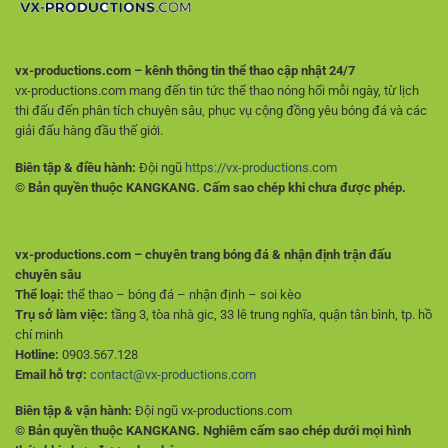
vx-productions.com – kênh thông tin thể thao cập nhật 24/7
vx-productions.com mang đến tin tức thể thao nóng hổi mỗi ngày, từ lịch
thi đấu đến phân tích chuyên sâu, phục vụ cộng đồng yêu bóng đá và các
giải đấu hàng đầu thế giới.
Biên tập & điều hành:
Đội ngũ
https://vx-productions.com
© Bản quyền thuộc KANGKANG. Cấm sao chép khi chưa được phép.
vx-productions.com – chuyên trang bóng đá & nhận định trận đấu
chuyên sâu
Thể loại:
thể thao – bóng đá – nhận định – soi kèo
Trụ sở làm việc:
tầng 3, tòa nhà gic, 33 lê trung nghĩa, quận tân bình, tp. hồ
chí minh
Hotline:
0903.567.128
Email hỗ trợ:
contact@vx-productions.com
Biên tập & vận hành:
Đội ngũ vx-productions.com
© Bản quyền thuộc KANGKANG. Nghiêm cấm sao chép dưới mọi hình