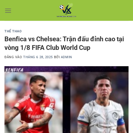
Bỏ
qua
nội
dung
THỂ THAO
Benfica vs Chelsea: Trận đấu đỉnh cao tại
vòng 1/8 FIFA Club World Cup
ĐĂNG VÀO
THÁNG 6 28, 2025
BỞI
ADMIN