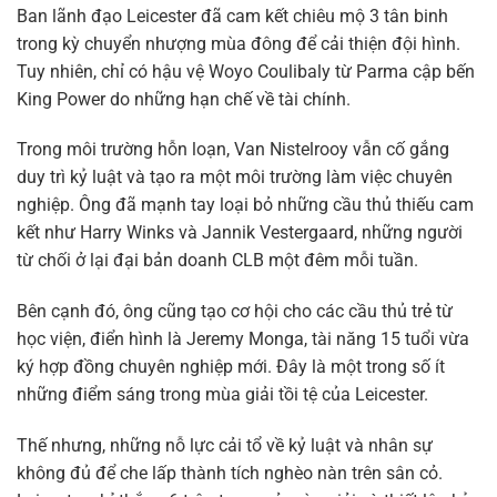
Ban lãnh đạo Leicester đã cam kết chiêu mộ 3 tân binh
trong kỳ chuyển nhượng mùa đông để cải thiện đội hình.
Tuy nhiên, chỉ có hậu vệ Woyo Coulibaly từ Parma cập bến
King Power do những hạn chế về tài chính.
Trong môi trường hỗn loạn, Van Nistelrooy vẫn cố gắng
duy trì kỷ luật và tạo ra một môi trường làm việc chuyên
nghiệp. Ông đã mạnh tay loại bỏ những cầu thủ thiếu cam
kết như Harry Winks và Jannik Vestergaard, những người
từ chối ở lại đại bản doanh CLB một đêm mỗi tuần.
Bên cạnh đó, ông cũng tạo cơ hội cho các cầu thủ trẻ từ
học viện, điển hình là Jeremy Monga, tài năng 15 tuổi vừa
ký hợp đồng chuyên nghiệp mới. Đây là một trong số ít
những điểm sáng trong mùa giải tồi tệ của Leicester.
Thế nhưng, những nỗ lực cải tổ về kỷ luật và nhân sự
không đủ để che lấp thành tích nghèo nàn trên sân cỏ.