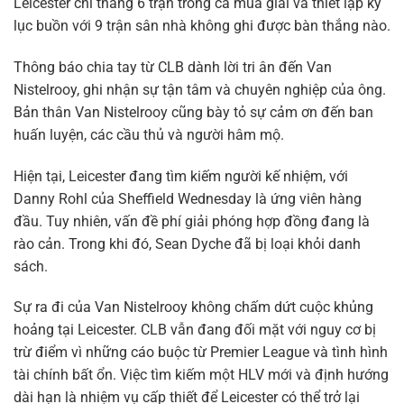
Leicester chỉ thắng 6 trận trong cả mùa giải và thiết lập kỷ
lục buồn với 9 trận sân nhà không ghi được bàn thắng nào.
Thông báo chia tay từ CLB dành lời tri ân đến Van
Nistelrooy, ghi nhận sự tận tâm và chuyên nghiệp của ông.
Bản thân Van Nistelrooy cũng bày tỏ sự cảm ơn đến ban
huấn luyện, các cầu thủ và người hâm mộ.
Hiện tại, Leicester đang tìm kiếm người kế nhiệm, với
Danny Rohl của Sheffield Wednesday là ứng viên hàng
đầu. Tuy nhiên, vấn đề phí giải phóng hợp đồng đang là
rào cản. Trong khi đó, Sean Dyche đã bị loại khỏi danh
sách.
Sự ra đi của Van Nistelrooy không chấm dứt cuộc khủng
hoảng tại Leicester. CLB vẫn đang đối mặt với nguy cơ bị
trừ điểm vì những cáo buộc từ Premier League và tình hình
tài chính bất ổn. Việc tìm kiếm một HLV mới và định hướng
dài hạn là nhiệm vụ cấp thiết để Leicester có thể trở lại