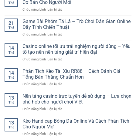
Hướng
Cơ Bản Cho Người Mới
Cho
Online
Th5
Kèo
Trải
Người
ở
Chức năng bình luận bị tắt
Bóng
Nghiệm
Chơi
Đăng
Đá
Online
Việt
Ký
Game Bài Phỏm Tá Lả – Trò Chơi Dân Gian Online
Châu
Đa
21
Tài
Âu
Đầy Tính Chiến Thuật
Dạng
Th5
Khoản
–
Cho
ở
Chức năng bình luận bị tắt
Cá
Cách
Người
Game
Cược
Phân
Chơi
Bài
Casino online tối ưu trải nghiệm người dùng – Yếu
Online
Tích
14
Phỏm
–
tố tạo nên nền tảng giải trí hiện đại
Và
Th5
Tá
Hướng
Chọn
ở
Chức năng bình luận bị tắt
Lả
Dẫn
Kèo
Casino
–
Cơ
Hiệu
online
Phân Tích Kèo Tài Xỉu RR88 – Cách Đánh Giá
Trò
Bản
14
Quả
tối
Chơi
Tổng Bàn Thắng Chuẩn Hơn
Cho
Th5
ưu
Dân
Người
ở
Chức năng bình luận bị tắt
trải
Gian
Mới
Phân
nghiệm
Online
Tích
Nền tảng casino trực tuyến dễ sử dụng – Lựa chọn
người
Đầy
13
Kèo
dùng
phù hợp cho người chơi Việt
Tính
Th5
Tài
–
Chiến
ở
Chức năng bình luận bị tắt
Xỉu
Yếu
Thuật
Nền
RR88
tố
tảng
Kèo Handicap Bóng Đá Online Và Cách Phân Tích
–
tạo
13
casino
Cách
Cho Người Mới
nên
Th5
trực
Đánh
nền
ở
Chức năng bình luận bị tắt
tuyến
Giá