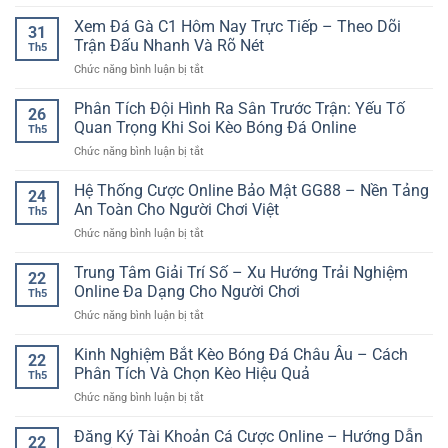
Chơi
Game
Xem Đá Gà C1 Hôm Nay Trực Tiếp – Theo Dõi
31
Trên
Trận Đấu Nhanh Và Rõ Nét
Th5
Điện
ở
Chức năng bình luận bị tắt
Thoại
Xem
SP8BET
Đá
Phân Tích Đội Hình Ra Sân Trước Trận: Yếu Tố
–
26
Gà
Trải
Quan Trọng Khi Soi Kèo Bóng Đá Online
Th5
C1
Nghiệm
ở
Chức năng bình luận bị tắt
Hôm
Giải
Phân
Nay
Trí
Tích
Hệ Thống Cược Online Bảo Mật GG88 – Nền Tảng
Trực
Linh
24
Đội
Tiếp
An Toàn Cho Người Chơi Việt
Hoạt
Th5
Hình
–
Mọi
ở
Chức năng bình luận bị tắt
Ra
Theo
Lúc
Hệ
Sân
Dõi
Thống
Trung Tâm Giải Trí Số – Xu Hướng Trải Nghiệm
Trước
Trận
22
Cược
Trận:
Online Đa Dạng Cho Người Chơi
Đấu
Th5
Online
Yếu
Nhanh
ở
Chức năng bình luận bị tắt
Bảo
Tố
Và
Trung
Mật
Quan
Rõ
Tâm
Kinh Nghiệm Bắt Kèo Bóng Đá Châu Âu – Cách
GG88
Trọng
22
Nét
Giải
–
Phân Tích Và Chọn Kèo Hiệu Quả
Khi
Th5
Trí
Nền
Soi
ở
Chức năng bình luận bị tắt
Số
Tảng
Kèo
Kinh
–
An
Bóng
Nghiệm
Đăng Ký Tài Khoản Cá Cược Online – Hướng Dẫn
Xu
Toàn
22
Đá
Bắt