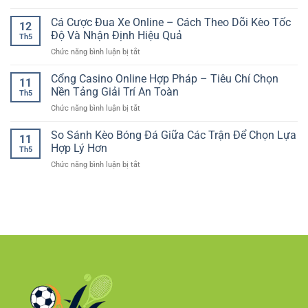
tảng
Kèo
dễ
Tổng
giải
Handicap
Cá Cược Đua Xe Online – Cách Theo Dõi Kèo Tốc
sử
Bàn
12
trí
Bóng
dụng
Độ Và Nhận Định Hiệu Quả
Thắng
hiện
Th5
Đá
–
Chuẩn
đại
ở
Chức năng bình luận bị tắt
Online
Lựa
Hơn
Cá
Và
chọn
Cược
Cổng Casino Online Hợp Pháp – Tiêu Chí Chọn
Cách
phù
11
Đua
Phân
Nền Tảng Giải Trí An Toàn
hợp
Th5
Xe
Tích
cho
ở
Chức năng bình luận bị tắt
Online
Cho
người
Cổng
–
Người
chơi
Casino
So Sánh Kèo Bóng Đá Giữa Các Trận Để Chọn Lựa
Cách
Mới
11
Việt
Online
Theo
Hợp Lý Hơn
Th5
Hợp
Dõi
ở
Chức năng bình luận bị tắt
Pháp
Kèo
So
–
Tốc
Sánh
Tiêu
Độ
Kèo
Chí
Và
Bóng
Chọn
Nhận
Đá
Nền
Định
Giữa
Tảng
Hiệu
Các
Giải
Quả
Trận
Trí
Để
An
Chọn
Toàn
Lựa
Hợp