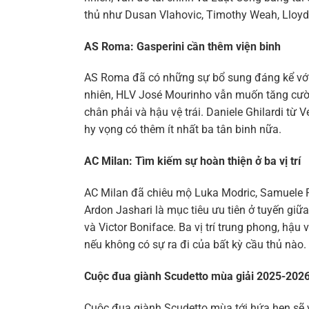
thủ như Dusan Vlahovic, Timothy Weah, Lloyd K
AS Roma: Gasperini cần thêm viện binh
AS Roma đã có những sự bổ sung đáng kể với 
nhiên, HLV José Mourinho vẫn muốn tăng cường 
chân phải và hậu vệ trái. Daniele Ghilardi t
hy vọng có thêm ít nhất ba tân binh nữa.
AC Milan: Tìm kiếm sự hoàn thiện ở ba vị trí
AC Milan đã chiêu mộ Luka Modric, Samuele Ri
Ardon Jashari là mục tiêu ưu tiên ở tuyến gi
và Victor Boniface. Ba vị trí trung phong, hậu
nếu không có sự ra đi của bất kỳ cầu thủ nào.
Cuộc đua giành Scudetto mùa giải 2025-202
Cuộc đua giành Scudetto mùa tới hứa hẹn sẽ v