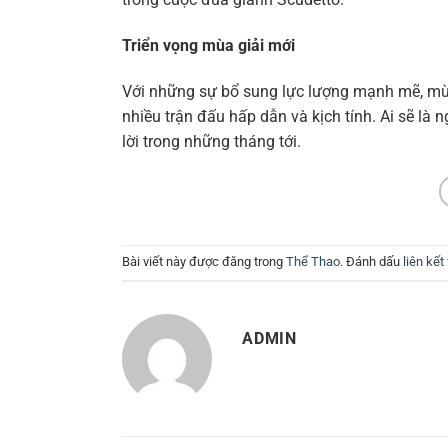
Triển vọng mùa giải mới
Với những sự bổ sung lực lượng mạnh mẽ, mùa
nhiều trận đấu hấp dẫn và kịch tính. Ai sẽ là 
lời trong những tháng tới.
Bài viết này được đăng trong
Thể Thao
. Đánh dấu
liên kết
ADMIN