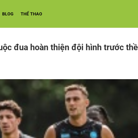
BLOG
THỂ THAO
ộc đua hoàn thiện đội hình trước th