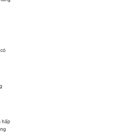
 có
g
n hấp
óng