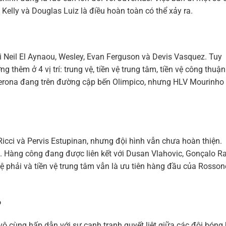
elly và Douglas Luiz là điều hoàn toàn có thể xảy ra.
Neil El Aynaou, Wesley, Evan Ferguson và Devis Vasquez. Tuy
thêm ở 4 vị trí: trung vệ, tiền vệ trung tâm, tiền vệ công thuận
ừ Verona đang trên đường cập bến Olimpico, nhưng HLV Mourinho
cci và Pervis Estupinan, nhưng đội hình vẫn chưa hoàn thiện.
ữa. Hàng công đang được liên kết với Dusan Vlahovic, Gonçalo 
 vệ phải và tiền vệ trung tâm vẫn là ưu tiên hàng đầu của Rosson
6
ô cùng hấp dẫn với sự cạnh tranh quyết liệt giữa các đội bóng