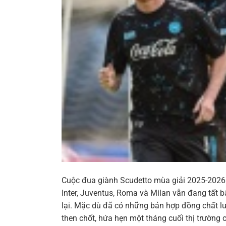
Cuộc đua giành Scudetto mùa giải 2025-2026 đ
Inter, Juventus, Roma và Milan vẫn đang tất 
lại. Mặc dù đã có những bản hợp đồng chất lư
then chốt, hứa hẹn một tháng cuối thị trường