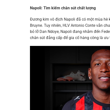
Napoli: Tìm kiếm chân sút chất lượng
Đương kim vô địch Napoli đã có một mùa hè kh
Bruyne. Tuy nhiên, HLV Antonio Conte vẫn ch
bỏ lỡ Dan Ndoye, Napoli đang nhắm đến Federi
chân sút đẳng cấp để gia cố hàng công là ưu 