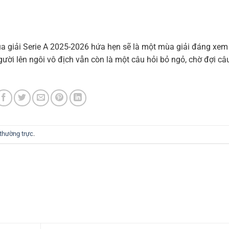
 giải Serie A 2025-2026 hứa hẹn sẽ là một mùa giải đáng xem
người lên ngôi vô địch vẫn còn là một câu hỏi bỏ ngỏ, chờ đợi câu
 thường trực
.