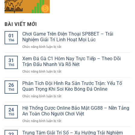
BÀI VIẾT MỚI
Chơi Game Trên Điện Thoại SP8BET – Trải
01
Nghiệm Giải Trí Linh Hoạt Mọi Lúc
Th6
ở
Chức năng bình luận bị tắt
Chơi
Game
Xem Đá Gà C1 Hôm Nay Trực Tiếp – Theo Dõi
31
Trên
Trận Đấu Nhanh Và Rõ Nét
Th5
Điện
ở
Chức năng bình luận bị tắt
Thoại
Xem
SP8BET
Đá
Phân Tích Đội Hình Ra Sân Trước Trận: Yếu Tố
–
26
Gà
Trải
Quan Trọng Khi Soi Kèo Bóng Đá Online
Th5
C1
Nghiệm
ở
Chức năng bình luận bị tắt
Hôm
Giải
Phân
Nay
Trí
Tích
Hệ Thống Cược Online Bảo Mật GG88 – Nền Tảng
Trực
Linh
24
Đội
Tiếp
An Toàn Cho Người Chơi Việt
Hoạt
Th5
Hình
–
Mọi
ở
Chức năng bình luận bị tắt
Ra
Theo
Lúc
Hệ
Sân
Dõi
Thống
Trung Tâm Giải Trí Số – Xu Hướng Trải Nghiệm
Trước
Trận
22