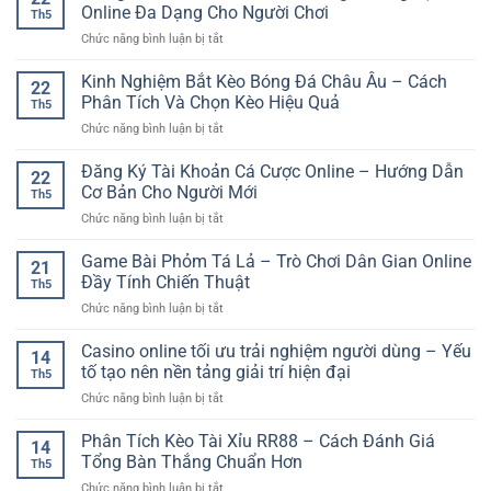
Cược
Trận:
Online Đa Dạng Cho Người Chơi
Đấu
Th5
Online
Yếu
Nhanh
ở
Chức năng bình luận bị tắt
Bảo
Tố
Và
Trung
Mật
Quan
Rõ
Tâm
Kinh Nghiệm Bắt Kèo Bóng Đá Châu Âu – Cách
GG88
Trọng
22
Nét
Giải
–
Phân Tích Và Chọn Kèo Hiệu Quả
Khi
Th5
Trí
Nền
Soi
ở
Chức năng bình luận bị tắt
Số
Tảng
Kèo
Kinh
–
An
Bóng
Nghiệm
Đăng Ký Tài Khoản Cá Cược Online – Hướng Dẫn
Xu
Toàn
22
Đá
Bắt
Hướng
Cơ Bản Cho Người Mới
Cho
Online
Th5
Kèo
Trải
Người
ở
Chức năng bình luận bị tắt
Bóng
Nghiệm
Chơi
Đăng
Đá
Online
Việt
Ký
Game Bài Phỏm Tá Lả – Trò Chơi Dân Gian Online
Châu
Đa
21
Tài
Âu
Đầy Tính Chiến Thuật
Dạng
Th5
Khoản
–
Cho
ở
Chức năng bình luận bị tắt
Cá
Cách
Người
Game
Cược
Phân
Chơi
Bài
Casino online tối ưu trải nghiệm người dùng – Yếu
Online
Tích
14
Phỏm
–
tố tạo nên nền tảng giải trí hiện đại
Và
Th5
Tá
Hướng
Chọn
ở
Chức năng bình luận bị tắt
Lả
Dẫn
Kèo
Casino
–
Cơ
Hiệu
online
Phân Tích Kèo Tài Xỉu RR88 – Cách Đánh Giá
Trò
Bản
14
Quả
tối
Chơi
Tổng Bàn Thắng Chuẩn Hơn
Cho
Th5
ưu
Dân
Người
ở
Chức năng bình luận bị tắt
trải