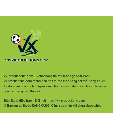
Kèo
Chí
Và
Bóng
Chọn
Nhận
Đá
Nền
Định
Giữa
Tảng
Hiệu
Các
Giải
Quả
Trận
Trí
Để
An
Chọn
Toàn
Lựa
Hợp
Lý
Hơn
vx-productions.com – kênh thông tin thể thao cập nhật 24/7
vx-productions.com mang đến tin tức thể thao nóng hổi mỗi ngày, từ lịch
thi đấu đến phân tích chuyên sâu, phục vụ cộng đồng yêu bóng đá và các
giải đấu hàng đầu thế giới.
Biên tập & điều hành:
Đội ngũ
https://vx-productions.com
© Bản quyền thuộc KANGKANG. Cấm sao chép khi chưa được phép.