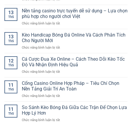
Gian
Mới
Phân
nghiệm
Online
Tích
Nền tảng casino trực tuyến dễ sử dụng – Lựa chọn
người
Đầy
13
Kèo
dùng
phù hợp cho người chơi Việt
Tính
Th5
Tài
–
Chiến
ở
Chức năng bình luận bị tắt
Xỉu
Yếu
Thuật
Nền
RR88
tố
tảng
Kèo Handicap Bóng Đá Online Và Cách Phân Tích
–
tạo
13
casino
Cách
Cho Người Mới
nên
Th5
trực
Đánh
nền
ở
Chức năng bình luận bị tắt
tuyến
Giá
tảng
Kèo
dễ
Tổng
giải
Handicap
Cá Cược Đua Xe Online – Cách Theo Dõi Kèo Tốc
sử
Bàn
12
trí
Bóng
dụng
Độ Và Nhận Định Hiệu Quả
Thắng
hiện
Th5
Đá
–
Chuẩn
đại
ở
Chức năng bình luận bị tắt
Online
Lựa
Hơn
Cá
Và
chọn
Cược
Cổng Casino Online Hợp Pháp – Tiêu Chí Chọn
Cách
phù
11
Đua
Phân
Nền Tảng Giải Trí An Toàn
hợp
Th5
Xe
Tích
cho
ở
Chức năng bình luận bị tắt
Online
Cho
người
Cổng
–
Người
chơi
Casino
So Sánh Kèo Bóng Đá Giữa Các Trận Để Chọn Lựa
Cách
Mới
11
Việt
Online
Theo
Hợp Lý Hơn
Th5
Hợp
Dõi
ở
Chức năng bình luận bị tắt
Pháp
Kèo
So
–
Tốc
Sánh
Tiêu
Độ